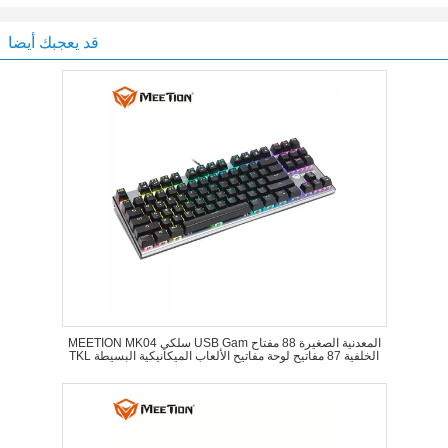
قد يعجبك أيضا
MEETION MK04 سلكي USB Gam المعدنية الصغيرة 88 مفتاح
TKL الخلفية 87 مفاتيح لوحة مفاتيح الألعاب الميكانيكية البسيطة