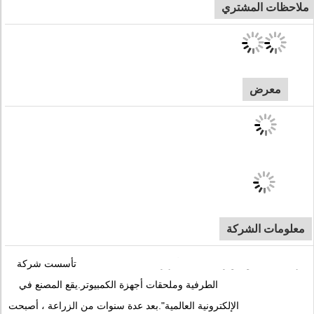
ملاحظات المشتري
معرض
معلومات الشركة
تأسست شركة MEETION TECH في عام 2013 ، وهي واحدة من الشركات المصنعة المهنية للبحث وتطوير ملحقات الأجهزة
الطرفية وملحقات أجهزة الكمبيوتر.يقع المصنع في DONGGUAN حيث تتمتع بسمعة جميلة على أنها "قاعدة التصنيع للمنتجات
الإلكترونية العالمية".بعد عدة سنوات من الزراعة ، أصبحت MEETION واحدة من شركات التكنولوجيا الفائقة التي تجمع بين البحث