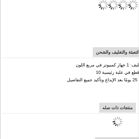
لتعبئة والتغليف والشحن
 في مربع اللون
1 قطع في علبة رئيسية
يل
منتجات ذات صله