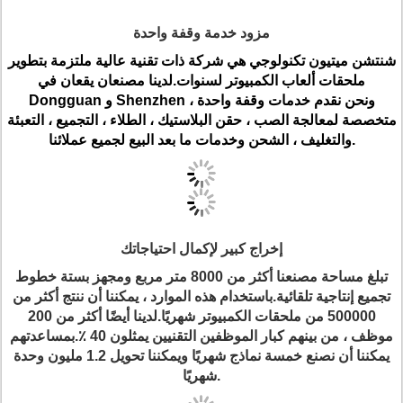
مزود خدمة وقفة واحدة
شنتشن ميتيون تكنولوجي هي شركة ذات تقنية عالية ملتزمة بتطوير
ملحقات ألعاب الكمبيوتر لسنوات.لدينا مصنعان يقعان في
Dongguan و Shenzhen ، ونحن نقدم خدمات وقفة واحدة
متخصصة لمعالجة الصب ، حقن البلاستيك ، الطلاء ، التجميع ، التعبئة
والتغليف ، الشحن وخدمات ما بعد البيع لجميع عملائنا.
إخراج كبير لإكمال احتياجاتك
تبلغ مساحة مصنعنا أكثر من 8000 متر مربع ومجهز بستة خطوط
تجميع إنتاجية تلقائية.باستخدام هذه الموارد ، يمكننا أن ننتج أكثر من
500000 من ملحقات الكمبيوتر شهريًا.لدينا أيضًا أكثر من 200
موظف ، من بينهم كبار الموظفين التقنيين يمثلون 40 ٪.بمساعدتهم
يمكننا أن نصنع خمسة نماذج شهريًا ويمكننا تحويل 1.2 مليون وحدة
شهريًا.