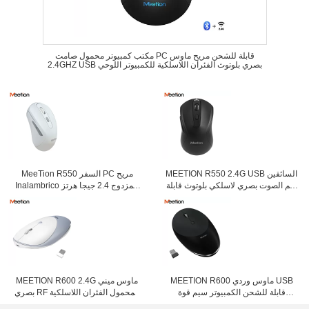
مكتب كمبيوتر محمول صامت PC قابلة للشحن مريح ماوس
2.4GHZ USB بصري بلوتوث الفئران اللاسلكية للكمبيوتر اللوحي
MEETION R550 2.4G USB السائقين
MeeTion R550 السفر PC مريح
كتم الصوت بصري لاسلكي بلوتوث قابلة
Inalambrico المزدوج 2.4 جيجا هرتز
للشحن للكمبيوتر اللوحي
واي فاي صامت قابلة للشحن محمول
بلوتوث اللاسلكية الماوس
MEETION R600 ماوس وردي USB
MEETION R600 2.4G ماوس ميني
قابلة للشحن الكمبيوتر سيم قوة
بصري RF المحمول الفئران اللاسلكية
المراقبة الدولية Inalambrico
القابلة لإعادة الشحن