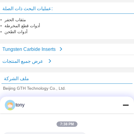
Recargable اللاسلكية لماك بوك برو
عمليات البحث ذات الصلة:
مثقاب الحفر
أدوات قطع المخرطة
أدوات الطحن
Tungsten Carbide Inserts
عرض جميع المنتجات
ملف الشركة
Beijing GTH Technology Co., Ltd.
ﺎﻠﺘﺤﻘﻗ ﺎﻠﻣﻭﺭﺩﻮﻧ
tony
Trust Seal
Verified Suplier
7:38 PM
منزل