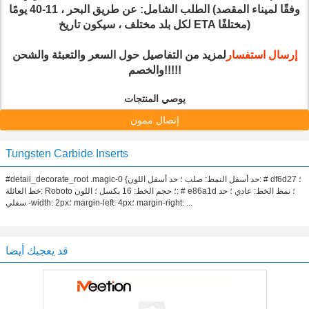
الطلب الشامل: عن طريق البحر ، 11-40 يومًا (وفقًا لميناء المقصد
لكل بلد مختلف ، سيكون تاريخ ETA مختلفًا)
إرسال استفسار
لمزيد من التفاصيل حول السعر والتعبئة والشحن
والخصم!!!!!
يوصي المنتجات
إتصال ممون
Tungsten Carbide Inserts
#detail_decorate_root .magic-0 {حد أسفل النمط: صلب ؛ حد أسفل اللون: # df6d27 ؛
خط العائلة: Roboto ؛ حجم الخط: 16 بكسل ؛ اللون: # e86a1d ؛ نمط الخط: عادي ؛ حد
سفلي -width: 2px؛ margin-left: 4px؛ margin-right: ...
قد يعجبك أيضا