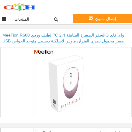
إتصال ممون
المنتجات
MeeTion R600 لطيف وردي PC السفر الصغيرة الصامتة 2.4G واي فاي
USB صغير محمول بصري الفئران ماوس لاسلكية ديسيبل متوحد الخواص