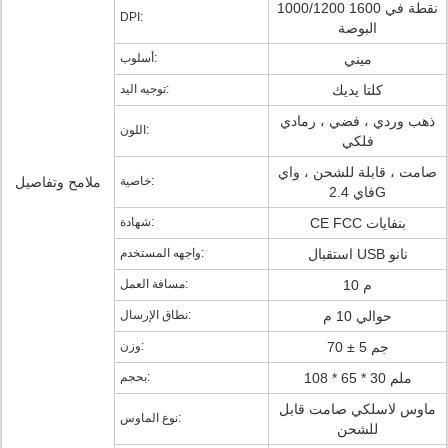
1000/1200 1600 نقطة في
DPI:
البوصة
ميني
أسلوب:
كلتا يديك
توجيه اليد:
ذهب وردي ، فضي ، رمادي
اللون:
فلكي
صامت ، قابلة للشحن ، واي
خاصية:
ملامح وتفاصيل
فاي 2.4G
CE FCC بنفايات
شهادة:
استقبال USB نانو
واجهه المستخدم:
10 م
مسافة العمل:
حوالي 10 م
نطاق الإرسال:
70 ± 5 جم
وزن:
108 * 65 * 30 ملم
بحجم:
ماوس لاسلكي صامت قابل
نوع الماوس:
للشحن