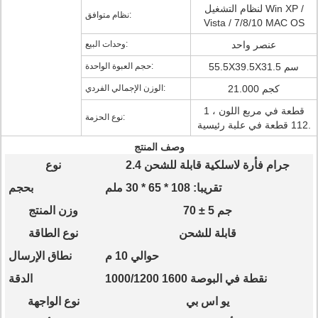
لنظام التشغيل Win XP /
نظام متوافق:
Vista / 7/8/10 MAC OS
عنصر واحد
وحدات البيع:
55.5X39.5X31.5 سم
حجم العبوة الواحدة:
21.000 كجم
الوزن الإجمالي الفردي:
1 قطعة في مربع اللون ،
نوع الحزمة:
112 قطعة في علبة رئيسية.
وصف المنتج
2.4 جرام فأرة لاسلكية قابلة للشحن
نوع
تقريبا: 108 * 65 * 30 ملم
بحجم
70 ± 5 جم
وزن المنتج
قابلة للشحن
نوع الطاقة
حوالي 10 م
نطاق الإرسال
1000/1200 1600 نقطة في البوصة
الدقة
يو اس بي
نوع الواجهة