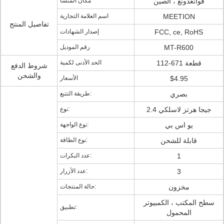
قوانغدونغ ، الصين
مكان المنشأ
MEETION
اسم العلامة التجارية
تفاصيل المنتج
FCC, ce, RoHS
إصدار الشهادات
MT-R600
رقم الموديل
112-671 قطعة
الحد الأدنى لكمية
شروط الدفع
والشحن
$4.95
الأسعار
بصري
طريقة التتبع:
2.4 جيجا هرتز لاسلكي
نوع:
يو اس بي
نوع الواجهة:
قابلة للشحن
نوع الطاقة:
1
عدد البكرات:
3
عدد الأزرار:
مخزون
حالة المنتجات:
سطح المكتب ، الكمبيوتر
تطبيق:
المحمول