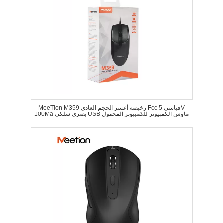
MeeTion M359 رخيصة أعسر الحجم العادي Fcc قياسي 5V
100Ma بصري سلكي USB ماوس الكمبيوتر للكمبيوتر المحمول