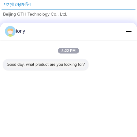
সংস্থা প্রোফাইল
Beijing GTH Technology Co., Ltd.
যাচাইকৃত সরবরাহকারী
tony
Trust Seal
Verified Suplier
8:22 PM
বাড়ি
Good day, what product are you looking for?
সব পণ্য
আমাদের সম্পর্কে
আমাদের সাথে যোগাযোগ করুন
উদ্ধৃতির জন্য আবেদন
ভাষা পরিবর্তন করুন