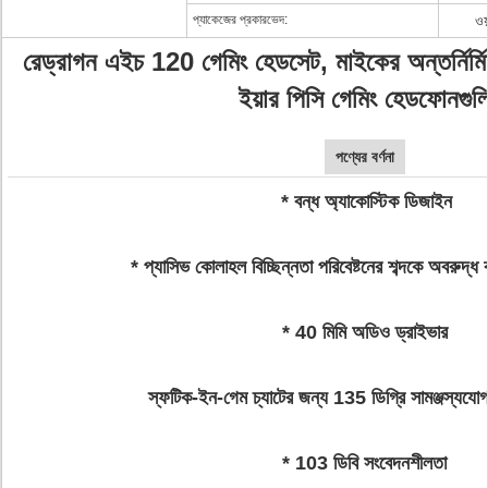
প্যাকেজের প্রকারভেদ:
ওয
রেড্রাগন এইচ 120 গেমিং হেডসেট, মাইকের অন্তর্নির্ম
ইয়ার পিসি গেমিং হেডফোনগুল
পণ্যের বর্ণনা
* বন্ধ অ্যাকোস্টিক ডিজাইন
* প্যাসিভ কোলাহল বিচ্ছিন্নতা পরিবেষ্টনের শব্দকে অবরুদ্ধ
* 40 মিমি অডিও ড্রাইভার
স্ফটিক-ইন-গেম চ্যাটের জন্য 135 ডিগ্রি সামঞ্জস্যযো
* 103 ডিবি সংবেদনশীলতা