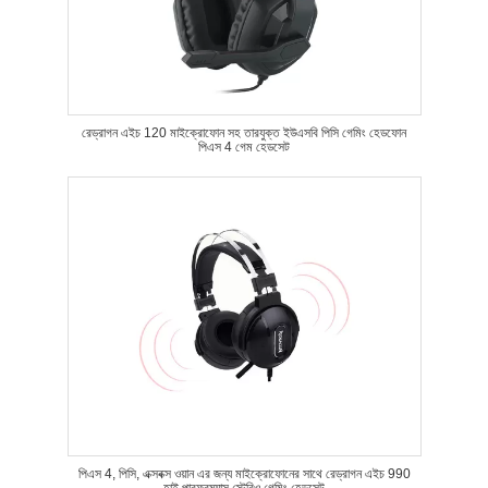
রেড্রাগন এইচ 120 মাইক্রোফোন সহ তারযুক্ত ইউএসবি পিসি গেমিং হেডফোন
পিএস 4 গেম হেডসেট
পিএস 4, পিসি, এক্সবক্স ওয়ান এর জন্য মাইক্রোফোনের সাথে রেড্রাগন এইচ 990