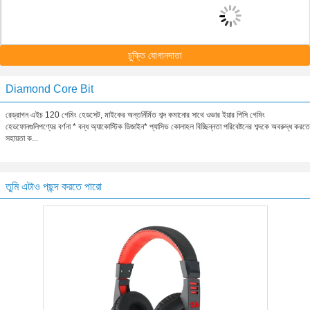
চুক্তি যোগানদাতা
Diamond Core Bit
রেড্রাগন এইচ 120 গেমিং হেডসেট, মাইকের অন্তর্নির্মিত শব্দ কমানোর সাথে ওভার ইয়ার পিসি গেমিং
হেডফোনগুলিপণ্যের বর্ণনা * বন্ধ অ্যাকোস্টিক ডিজাইন* প্যাসিভ কোলাহল বিচ্ছিন্নতা পরিবেষ্টনের শব্দকে অবরুদ্ধ করতে
সহায়তা ক...
তুমি এটাও পছন্দ করতে পারো