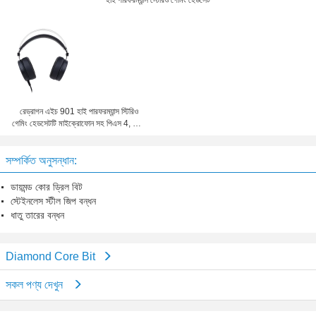
হাই পারফরম্যান্স স্টেরিও গেমিং হেডসেট
রেড্রাগন এইচ 901 হাই পারফরম্যান্স স্টিরিও
গেমিং হেডসেটটি মাইক্রোফোন সহ পিএস 4, পিসি,
এক্সবক্স ওয়ান
সম্পর্কিত অনুসন্ধান:
ডায়মন্ড কোর ড্রিল বিট
স্টেইনলেস স্টীল জিপ বন্ধন
ধাতু তারের বন্ধন
Diamond Core Bit
সকল পণ্য দেখুন