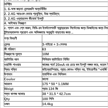
বৈশিষ্ট্য
1. 6-অক্ষ জড়তা সেন্সরগুলি অন্তর্নির্মিত
2. 2.4G আরএফ বেতার প্রযুক্তি, উচ্চ স্থায়িত্ব;
3. 2.4G ওয়্যারলেস কীবোর্ড ইনপুট
4. আইআর নিয়ন্ত্রণ
৫. প্লাগ এবং প্লে করুন, সিডি-রম ইনস্টলেশনটি অ্যান্ড্রয়েড সিস্টেমের জন্য ডিজাইনের জন্য নিখ
ইন্টারঅ্যাকশন প্রয়োগ এবং অভিজ্ঞতার অনুভূতি বাড়ানোর জন্য ..
পণ্য বিবরণী
সেন্সর
3-গাইরো + 3-গেনসর
কী পরিমাণ
63
নিয়ন্ত্রণের দূরত্ব
10M
ব্যাটারির ধরন
লিথিয়াম ব্যাটারিতে নির্মিত
ওয়ার্কিং পাওয়ার
কাজের শর্তে 20mA এর চেয়ে কম ইনপুট লঙ্ঘন করে, ভয়েস
স্থির শক্তি
মাইক্রোম্পিয়ার, প্রায় কোনও শক্তি নয়, ইউরোপীয় "এনার্জি 
উপাদান
প্লাস্টিক এবং সিলিকন
Coulor
কালো
আয়তন
175 * 50 * 1.1MM
Weigt
প্রায় 134 জি
শক্ত কাগজ আকার
38 * 31.5 * 42.7cm
Qty
100 পিসি
ওজন
14.4kg