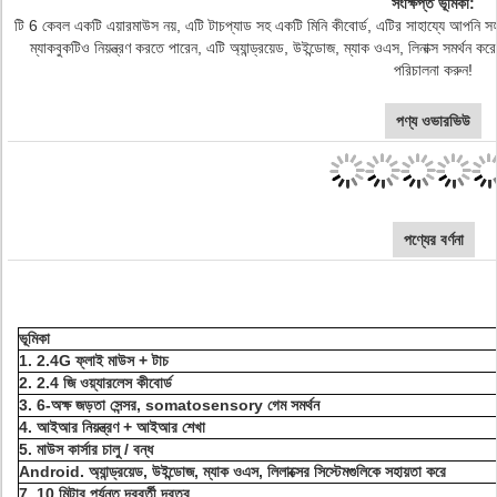
সংক্ষিপ্ত ভূমিকা:
টি 6 কেবল একটি এয়ারমাউস নয়, এটি টাচপ্যাড সহ একটি মিনি কীবোর্ড, এটির সাহায্যে আপনি সহজেই 
ম্যাকবুকটিও নিয়ন্ত্রণ করতে পারেন, এটি অ্যান্ড্রয়েড, উইন্ডোজ, ম্যাক ওএস, লিনাক্স সমর্থন 
পরিচালনা করুন!
পণ্য ওভারভিউ
পণ্যের বর্ণনা
ভূমিকা
1. 2.4G ফ্লাই মাউস + টাচ
2. 2.4 জি ওয়্যারলেস কীবোর্ড
3. 6-অক্ষ জড়তা সেন্সর, somatosensory গেম সমর্থন
4. আইআর নিয়ন্ত্রণ + আইআর শেখা
5. মাউস কার্সার চালু / বন্ধ
Android. অ্যান্ড্রয়েড, উইন্ডোজ, ম্যাক ওএস, লিলাক্সের সিস্টেমগুলিকে সহায়তা করে
7. 10 মিটার পর্যন্ত দূরবর্তী দূরত্ব