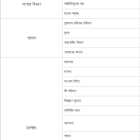
পণ্যের বিবরণ
পরিচিতিমুলক নাম
মডেল নম্বার
ন্যূনতম চাহিদার পরিমাণ
মূল্য
প্রদান
প্যাকেজিং বিবরণ
যোগানের ক্ষমতা
ব্যবহার:
মডেল:
সংযোগ টাইপ:
কী পরিমাণ:
নিয়ন্ত্রণ দূরত্ব:
ব্যাটারির ধরন:
আবেদন:
বৈশিষ্ট্য
পাদান: