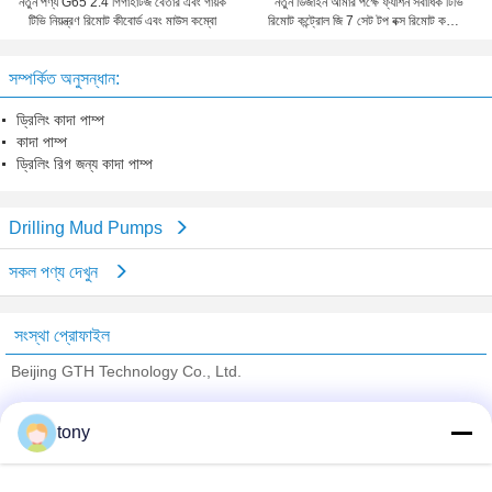
নতুন পণ্য G65 2.4 গিগাহার্টজ বেতার এবং গায়ক
নতুন ডিজাইন আমার পক্ষে ফ্যাশন সর্বাধিক টিভি
টিভি নিয়ন্ত্রণ রিমোট কীবোর্ড এবং মাউস কম্বো
রিমোট কন্ট্রোল জি 7 সেট টপ বক্স রিমোট কন্ট্রোল
অ্যান্ড্রয়েড, উইন্ডো, ম্যাক, লিনাক্স ওএসের জন্য
উপযুক্ত
সম্পর্কিত অনুসন্ধান:
ড্রিলিং কাদা পাম্প
কাদা পাম্প
ড্রিলিং রিগ জন্য কাদা পাম্প
Drilling Mud Pumps
সকল পণ্য দেখুন
সংস্থা প্রোফাইল
Beijing GTH Technology Co., Ltd.
যাচাইকৃত সরবরাহকারী
tony
Trust Seal
Verified Suplier