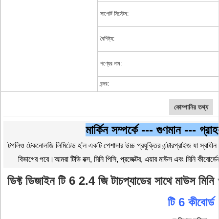
সাপোর্ট সিস্টেম:
বৈশিষ্ট্য:
পণ্যের নাম:
বন্দর:
কোম্পানির তথ্য
মার্কিন সম্পর্কে --- গুণমান --- গ্
টপলিও টেকনোলজি লিমিটেড হ'ল একটি পেশাদার উচ্চ প্রযুক্তির এন্টারপ্রাইজ যা স্বাধীন 
বিভাগের পরে।আমরা টিভি বক্স, মিনি পিসি, প্রজেক্টর, এয়ার মাউস এবং মিনি কীবোর্
ডিফ্ট ডিজাইন টি 6 2.4 জি টাচপ্যাডের সাথে মাউস মিনি 
টি 6 কীবোর্ড