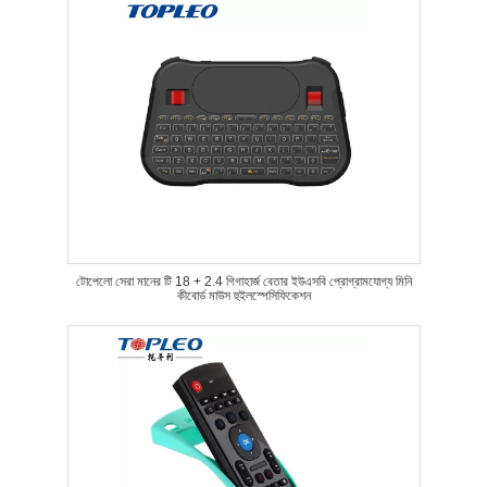
টোপেলো সেরা মানের টি 18 + 2.4 গিগাহার্জ বেতার ইউএসবি প্রোগ্রামযোগ্য মিনি
কীবোর্ড মাউস হুইলস্পেসিফিকেশন