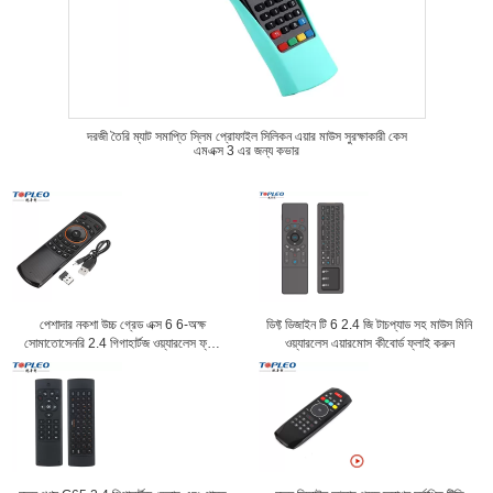
দরজী তৈরি ম্যাট সমাপ্তি স্লিম প্রোফাইল সিলিকন এয়ার মাউস সুরক্ষাকারী কেস
এমএক্স 3 এর জন্য কভার
পেশাদার নকশা উচ্চ গ্রেড এক্স 6 6-অক্ষ
ডিফ্ট ডিজাইন টি 6 2.4 জি টাচপ্যাড সহ মাউস মিনি
সোমাতোসেনরি 2.4 গিগাহার্টজ ওয়্যারলেস ফ্লাই
ওয়্যারলেস এয়ারমোস কীবোর্ড ফ্লাই করুন
এয়ার মাউস কীবোর্ড