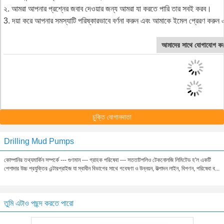
২. আমরা আপনার প্রশ্নের জবাব দেওয়ার জন্য আমরা যা করতে পারি তার সবই করব।
3. দয়া করে আপনার সমস্যাটি পরিষ্কারভাবে বর্ণনা করুন এবং আমাকে ইমেল প্রেরণ করু
আমাদের সাথে যোগাযোগ কর
চুক্তি যোগানদাতা
Drilling Mud Pumps
কোম্পানির তথ্যমার্কিন সম্পর্কে --- গুণমান --- গ্রাহক পরিষেবা --- সততাটপলিও টেকনোলজি লিমিটেড হ'ল একটি
পেশাদার উচ্চ প্রযুক্তির এন্টারপ্রাইজ যা স্বাধীন বিভাগের সাথে গবেষণা ও উন্নয়ন, উত্পাদন লাইন, বিপণন, পরিষেবা ব...
তুমি এটাও পছন্দ করতে পারো