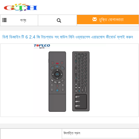
চুক্তি যোগানদাতা
পণ্য
ডিফ্ট ডিজাইন টি 6 2.4 জি টাচপ্যাড সহ মাউস মিনি ওয়্যারলেস এয়ারমোস কীবোর্ড ফ্লাই করুন
উৎপত্তি স্থল