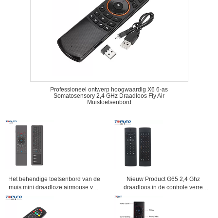
Professioneel ontwerp hoogwaardig X6 6-as
Somatosensory 2,4 GHz Draadloos Fly Air
Muistoetsenbord
Het behendige toetsenbord van de
Nieuw Product G65 2,4 Ghz
muis mini draadloze airmouse van
draadloos in de controle verre
de ontwerpt6 2.4G Vlieg met
toetsenbord van zangertv en
touchpad
muiscombo