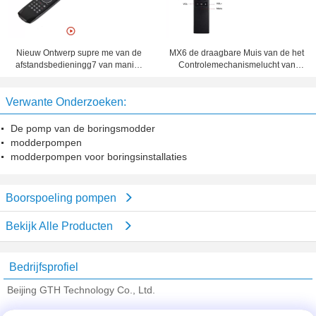
Nieuw Ontwerp supre me van de
MX6 de draagbare Muis van de het
afstandsbedieningg7 van manier
Controlemechanismelucht van
maximum TV vastgestelde hoogste
2.4G Draadloze Verre met USB 2,0
de doosafstandsbediening
Ontvanger voor Slimme Minipc
Verwante Onderzoeken:
Geschikt voor Android, Venster,
HTPC van TV
MAC, Linux OS
De pomp van de boringsmodder
modderpompen
modderpompen voor boringsinstallaties
Boorspoeling pompen
Bekijk Alle Producten
Bedrijfsprofiel
Beijing GTH Technology Co., Ltd.
Verified Leveranciers