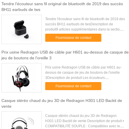
Tendre l'écouteur sans fil original de bluetooth de 2019 des succès
BH11 earbuds de tws
Tendre l'écouteur sans fil de bluetooth de 2019 des
succès BH11 earbuds de twsDescription de
produit9 articles supplémentaires dans la section
inférieure « que vous pouvez aimer », ne la
Fournisseur de contact
manquent pas !Produits ...
Prix usine Redragon USB de câble par H601 au-dessus de casque de
jeu de boutons de l'oreille 3
Prix usine Redragon USB de câble par H601 au-
dessus de casque de jeu de boutons de l'oreille
3Description de produit Les écouteurs
professionnels de jeu, qualité de son confortable te
Fournisseur de contact
permet de surpasser votre ...
Casque stéréo chaud du jeu 3D de Redragon H301 LED Backit de
vente
Casque stéréo chaud du jeu 3D de Redragon
H301 LED Backit de vente Description de produit •
COMPATIBILITÉ SOUPLE : Compatiblex avec le