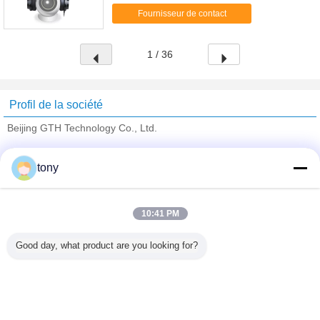
PC Windows XP, Win10, victoire 7, Win8, Mac, etc.,
Fournisseur de contact
et dispositifs de mobile...
1 / 36
Profil de la société
Beijing GTH Technology Co., Ltd.
Fournisseurs vérifié
tony
Trust Seal
Verified Suplier
10:41 PM
Accueil
Good day, what product are you looking for?
Tous les produits
Au sujet de nous
Contactez-nous