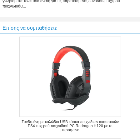
γνωρίσματα:Τελευταία άνεση για τις παρατεταμένες συνόδους τυχερού
παιχνιδιούΘ...
Επίσης να συμπαθήσετε
Συνδεμένη με καλώδιο USB κάσκα παιχνιδιών ακουστικών
PS4 τυχερού παιχνιδιού PC Redragon H120 με το
μικρόφωνο