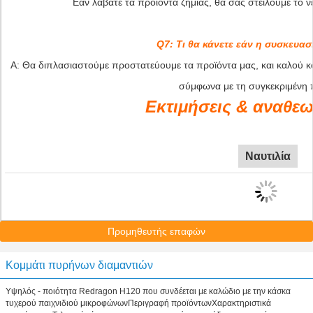
Εάν λάβατε τα προϊόντα ζημίας, θα σας στείλουμε το νέ
Q7: Τι θα κάνετε εάν η συσκευα
Α: Θα διπλασιαστούμε προστατεύουμε τα προϊόντα μας, και καλού 
σύμφωνα με τη συγκεκριμένη 
Εκτιμήσεις & αναθε
Ναυτιλία
Προμηθευτής επαφών
Κομμάτι πυρήνων διαμαντιών
Υψηλός - ποιότητα Redragon H120 που συνδέεται με καλώδιο με την κάσκα
τυχερού παιχνιδιού μικροφώνωνΠεριγραφή προϊόντωνΧαρακτηριστικά