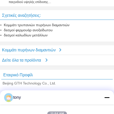
παιχνιδιού υψηλής επίδοσης
Redragon H901 με το μικρόφωνο
για PS4, PC, Xbox ένα
Σχετικές αναζητήσεις:
Κομμάτι τρυπανιών πυρήνων διαμαντιών
δεσμοί φερμουάρ ανοξείδωτου
δεσμοί καλωδίων μετάλλων
Κομμάτι πυρήνων διαμαντιών
Δείτε όλα τα προϊόντα
Εταιρικό Προφίλ
Beijing GTH Technology Co., Ltd.
Verified προμηθευτές
tony
Trust Seal
Verified Suplier
11:54 AM