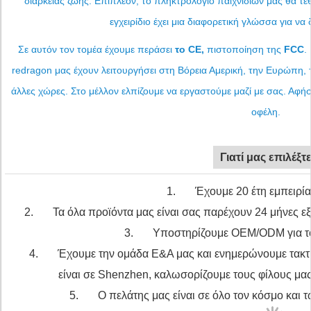
διάρκειας ζωής. Επιπλέον, το πληκτρολόγιο παιχνιδιών μας θα τεθ
εγχειρίδιο έχει μια διαφορετική γλώσσα για να
Σε αυτόν τον τομέα έχουμε περάσει
το CE,
πιστοποίηση της
FCC
.
redragon μας έχουν λειτουργήσει στη Βόρεια Αμερική, την Ευρώπη, τ
άλλες χώρες. Στο μέλλον ελπίζουμε να εργαστούμε μαζί με σας. Αφή
οφέλη.
Γιατί μας επιλέξτ
1. Έχουμε 20 έτη εμπειρίας
2. Τα όλα προϊόντα μας είναι σας παρέχουν 24 μήνες εξο
3. Υποστηρίζουμε OEM/ODM για του
4. Έχουμε την ομάδα Ε&Α μας και ενημερώνουμε τακτικά
είναι σε Shenzhen, καλωσορίζουμε τους φίλους μα
5. Ο πελάτης μας είναι σε όλο τον κόσμο και τώ