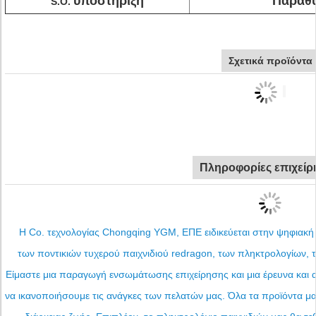
υποστήριξη
Παράθυ
S.O.
Σχετικά προϊόντα
Πληροφορίες επιχεί
Η Co. τεχνολογίας Chongqing YGM, ΕΠΕ ειδικεύεται στην ψηφιακή
των ποντικιών τυχερού παιχνιδιού redragon, των πληκτρολογίων, τ
Είμαστε μια παραγωγή ενσωμάτωσης επιχείρησης και μια έρευνα και α
να ικανοποιήσουμε τις ανάγκες των πελατών μας. Όλα τα προϊόντα μ