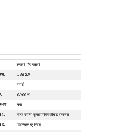
लगाओ और चलाओ
़ेस:
USB 2.0
वायर्ड
क:
87/88 की
स्थिति:
नया
ा 1:
गोल्ड-प्लेटिंग यूएसबी गेमिंग कीबोर्ड इंटरफेस
ा 3:
मैकेनिकल ब्लू स्विच