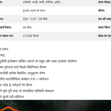
का:
अंग्रेजी, अरबी, रूसी, स्पेनिश, आदि।
संगत मॉडल:
टूटकर अलग हो जाना
फ़ीचर:
ार:
356 * 135 * 39 मिमी
तार की लम्ब
इयाँ बेचना:
एक चीज
एकल पैकेज
ल सकल भार:
13.000 किलो
बंडल का प्
द वर्णन
ताएं:
्यूसेंसी इंजेक्शन कीकैप पहनने के सबूत और उच्च प्रकाश संप्रेषण
्च गुणवत्ता वाले मैक्रो मैकेनिकल स्विच
रजीबी क्रोमा बैकलिट अनुकूलन योग्य
्वरित मल्टीमीडिया फ़ंक्शन FN + संयोजन
 ग्रेड ई-स्पोर्ट्स गेम चिप्स
र्ण पृष्ठ पूरी तरह से स्वचालित श्रीमती समाधान
र्ण कुंजी एंटी-घोस्टिंग