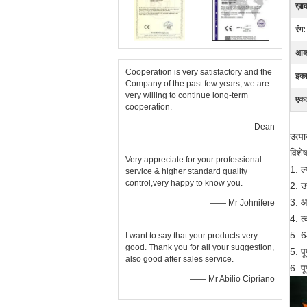
ख़ा
रंग:
आक
Cooperation is very satisfactory and the
इका
Company of the past few years, we are
very willing to continue long-term
एक
cooperation.
—— Dean
उत्पा
विशेष
Very appreciate for your professional
1. ल
service & higher standard quality
control,very happy to know you.
2. उच
3. आ
—— Mr Johnifere
4. त
5. 64
I want to say that your products very
good. Thank you for all your suggestion,
5. पू
also good after sales service.
6. पू
—— Mr Abílio Cipriano