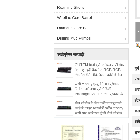
Reaming Shells
Wireline Core Barrel
Diamond Core Bit
Drilling Mud Pumps
सर्वश्रेष्ठ उत्पादों
OUTEM मिनी प्रोग्रामेबल पीसी गेमर
पूर
मेटल एलईडी बैकलिट RGB RGB
टंकलेस गेमिंग मैकेनिकल कीबोर्ड बिना
संच
Numpad के
रूसी Azerty एल्यूमीनियम प्रोग्राम
निर्माता नवीनतम प्रौद्योगिकी
अंद
Backlight Mechnical प्रकाश के
साथ Mechnical कीबोर्ड
इंट
खेल कीबोर्ड के लिए नवीनतम यूएसबी
एलईडी लाइट आरजीबी फ्रेंच Azerty
कला
रूसी धातु यांत्रिक कुंजी बोर्ड कीबोर्ड
आवे
मुख