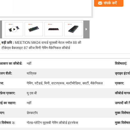
संपर्क करें
बड़ी छवि :
MEETION MK04 वायर्ड यूएसबी मेटल स्मॉल 88 की
टीकेएल बैकलाइट 87 कीज मिनी गेमिंग मैकेनिकल कीबोर्ड
्ण आकार का कीबोर्ड:
नहीं
विशेषताएं:
ालन शैली:
यांत्रिक
ड्राइव इंटरफ
ाज:
गेमिंग, स्टैंडर्ड, मिनी, वाटरप्रूफ, मल्टीमीडिया, क्वर्टी, मैकेनिकल
प्रकार:
रफ़ेस प्रकार:
यु एस बी
कीबोर्ड मान
ई का सहारा:
नहीं
उत्पादों की 
दन:
डेस्कटॉप
मुख्य विशेषत
्य विशेषता २:
गोल्ड-प्लेटिंग यूएसबी गेमिंग कीबोर्ड इंटरफेस
मुख्य विशेषत