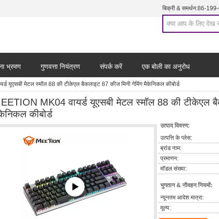
बिक्री & समर्थन:
86-199
ना भ्रमण
गुणवत्ता नियंत्रण
संपर्क करें
एक बोली का अनुरोध
यूएसबी मेटल स्मॉल 88 की टीकेएल बैकलाइट 87 कीज मिनी गेमिंग मैकेनिकल कीबोर्ड
EETION MK04 वायर्ड यूएसबी मेटल स्मॉल 88 की टीकेएल बैक
ैकेनिकल कीबोर्ड
उत्पाद विवरण:
उत्पत्ति के प्लेस:
ब्रांड नाम:
प्रमाणन:
मॉडल संख्या:
भुगतान & नौवहन नियमों:
न्यूनतम आदेश मात्रा:
मूल्य: