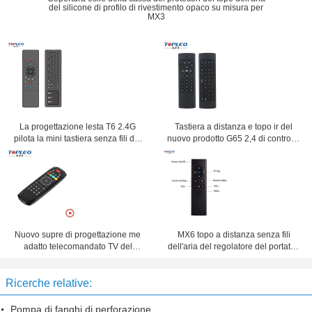
del silicone di profilo di rivestimento opaco su misura per
MX3
La progettazione lesta T6 2.4G
Tastiera a distanza e topo ir del
pilota la mini tastiera senza fili del
nuovo prodotto G65 2,4 di controllo
airmouse del topo con il touchpad
senza fili del cantante TV del
gigahertz combinati
Nuovo supre di progettazione me
MX6 topo a distanza senza fili
adatto telecomandato TV del
dell'aria del regolatore del portatile
decoder telecomandato massimo il
2.4G con il ricevitore di USB 2.0
G7 di modo ad Android, finestra,
per il mini PC HTPC di Smart TV
Ricerche relative:
mackintosh, OS di Linux
Pompa di fanghi di perforazione