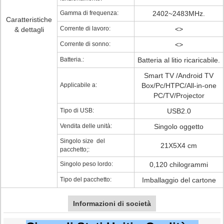
Gamma di frequenza:
2402~2483MHz.
Caratteristiche
Corrente di lavoro:
<>
& dettagli
Corrente di sonno:
<>
Batteria.:
Batteria al litio ricaricabile.
Smart TV /Android TV
Applicabile a:
Box/Pc/HTPC/All-in-one
PC/TV/Projector
Tipo di USB:
USB2.0
Vendita delle unità:
Singolo oggetto
Singolo size del
21X5X4 cm
pacchetto;:
Singolo peso lordo:
0,120 chilogrammi
Tipo del pacchetto:
Imballaggio del cartone
Informazioni di società