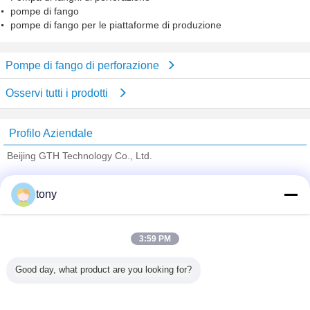
pompe di fango
pompe di fango per le piattaforme di produzione
Pompe di fango di perforazione
Osservi tutti i prodotti
Profilo Aziendale
Beijing GTH Technology Co., Ltd.
Fornitori Verified
tony
Trust Seal
Verified Suplier
3:59 PM
Casa
Good day, what product are you looking for?
Tutti i prodotti
Circa noi