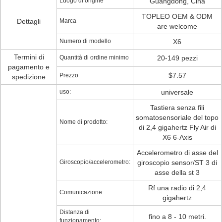
Luogo di origine
Guangdong, Cina
TOPLEO OEM & ODM
Dettagli
Marca
are welcome
Numero di modello
X6
Termini di
Quantità di ordine minimo
20-149 pezzi
pagamento e
$7.57
Prezzo
spedizione
uso:
universale
Tastiera senza fili
somatosensoriale del topo
Nome di prodotto:
di 2,4 gigahertz Fly Air di
X6 6-Axis
Accelerometro di asse del
Giroscopio/accelerometro:
giroscopio sensor/ST 3 di
asse della st 3
Rf una radio di 2,4
Comunicazione:
gigahertz
Distanza di
fino a 8 - 10 metri.
funzionamento: