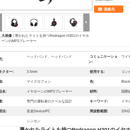
連絡先
大画像 :
導かれたライトを持つRedragon H301のイヤホ
ーンのMP3プレーヤー
ヘッドバンド、ヘッドバンド
コミュニケーショ
ワイ
式:
ン:
ネクター:
3.5mm
使用する:
コン
能:
マイクロフォン
色:
Blac
品名:
イヤホーンのMP3プレーヤー
材料:
国際
徴:
専門の運転者のクールな設計
キーワード:
イヤ
用法:
音楽Device/PC
周波数範囲:
20HZ
シンセン
導かれたライトを持つRedragon H301のイ