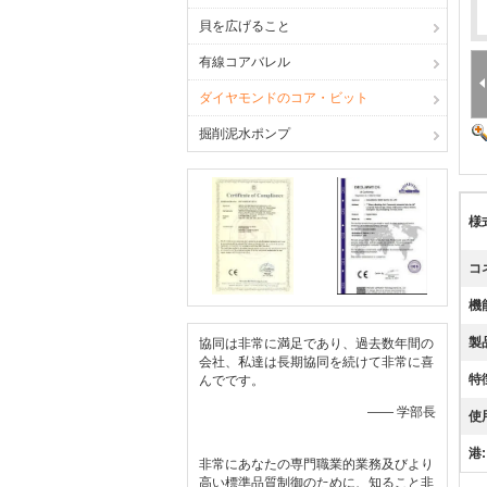
貝を広げること
有線コアバレル
ダイヤモンドのコア・ビット
掘削泥水ポンプ
様
コ
機
製
協同は非常に満足であり、過去数年間の
会社、私達は長期協同を続けて非常に喜
特
んでです。
—— 学部長
使
港:
非常にあなたの専門職業的業務及びより
高い標準品質制御のために、知ること非