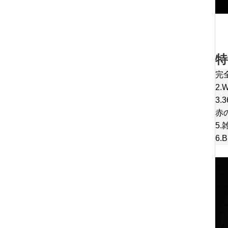
特
完
2
3
赤の
5
6.