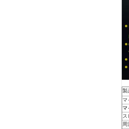
製
マ
マ
ス
周