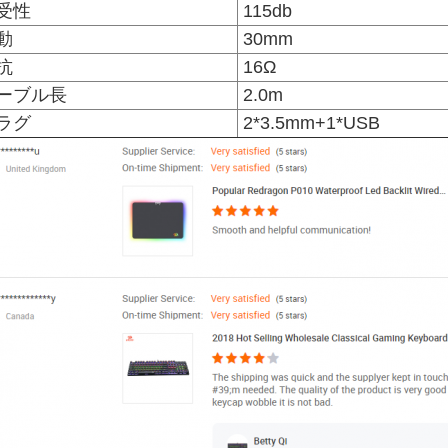
受性
115db
動
30mm
抗
16Ω
ーブル長
2.0m
ラグ
2*3.5mm+1*USB