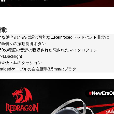
徴:
全な適合のために調節可能な1.Reinfocedヘッドバンド非常に
.With個々の振動制御ボタン
.360の程度の音源の吸収された隠されたマイクロフォン
4.Backlight
.雑音低下耳のクッション
Braidedケーブルの自在継手3.5mmのプラグ