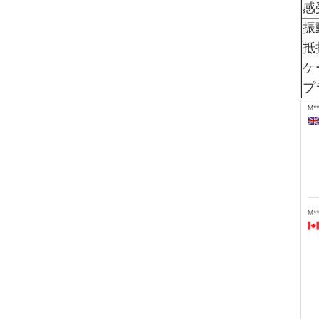
感
振
抵
ケ
プ