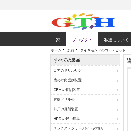
家
プロダクト
私達について
ホーム
製品
ダイヤモンドのコア・ビット
すべての製品
コアのドリルリグ
横の方向掘削装置
CBM の掘削装置
有線ドリル棒
井戸の掘削装置
HDD の鋭い用具
タングステン カーバイドの挿入