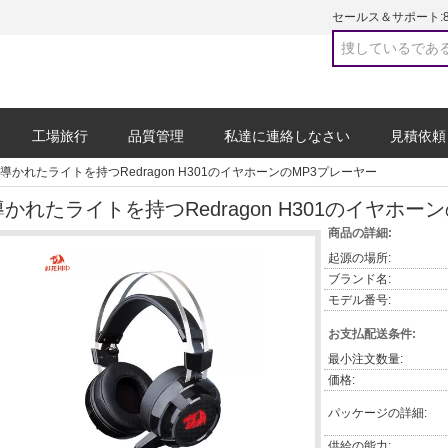
セールス＆サポート:
工場旅行
品質管理
私達に連絡しなさい
見積依頼
導かれたライトを持つRedragon H301のイヤホーンのMP3プレーヤー
導かれたライトを持つRedragon H301のイヤホー
商品の詳細:
起源の場所:
ブランド名:
モデル番号:
お支払配送条件:
最小注文数量:
価格:
パッケージの詳細:
供給の能力: