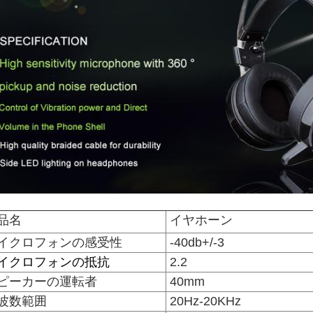
品名
イヤホーン
イクロフォンの感受性
-40db+/-3
イクロフォンの抵抗
2.2
ピーカーの運転者
40mm
波数範囲
20Hz-20KHz