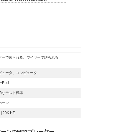
ヤーで縛られる、ワイヤーで縛られる
ピュータ、コンピュータ
k+Red
的なテスト標準
ホーン
 | 20K HZ
ヤホーンのMP3プレーヤー