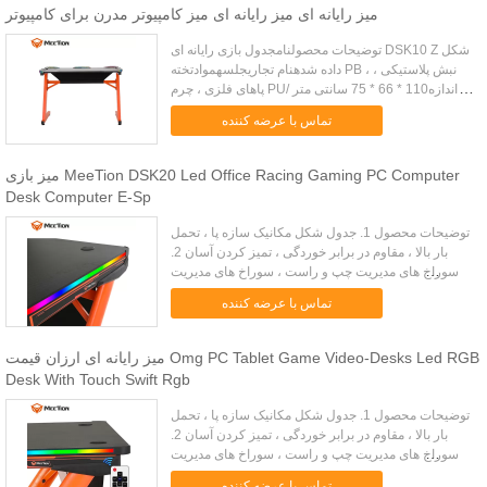
میز رایانه ای میز رایانه ای میز کامپیوتر مدرن برای کامپیوتر
توضیحات محصولنامجدول بازی رایانه ای DSK10 Z شکل
داده شدهنام تجاریجلسهموادتخته PB ، نبش پلاستیکی ،
پاهای فلزی ، چرم PUاندازه110 * 66 * 75 سانتی متر /
43.3 * 26 * 29.5 در (L * W * H)وزن22 کیلوگرمرنگسیاه
تماس با عرضه کننده
و نارنج...
میز بازی MeeTion DSK20 Led Office Racing Gaming PC Computer
Desk Computer E-Sp
توضیحات محصول 1. جدول شکل مکانیک سازه پا ، تحمل
بار بالا ، مقاوم در برابر خوردگی ، تمیز کردن آسان 2.
سوراخ های مدیریت چپ و راست ، سوراخ های مدیریت
کابل دو برابر برای دیدار با عادت های مختلف 3. پاهای میز
تماس با عرضه کننده
قابل تن...
میز رایانه ای ارزان قیمت Omg PC Tablet Game Video-Desks Led RGB
Desk With Touch Swift Rgb
توضیحات محصول 1. جدول شکل مکانیک سازه پا ، تحمل
بار بالا ، مقاوم در برابر خوردگی ، تمیز کردن آسان 2.
سوراخ های مدیریت چپ و راست ، سوراخ های مدیریت
کابل دو برابر برای دیدار با عادت های مختلف 3. پاهای میز
تماس با عرضه کننده