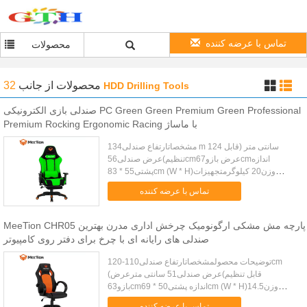
تماس با عرضه کننده
محصولات
محصولات
از جانب
32
HDD Drilling Tools
صندلی بازی الکترونیکی PC Green Green Premium Green Professional
Premium Rocking Ergonomic Racing با ماساژ
مشخصاتارتفاع صندلی134 m 124 سانتی متر (قابل
تنظیم)عرض صندلی56cmعرض بازو67cmاندازه
پشتی55 * 83cm (W * H)وزن20 کیلوگرمتجهیزات
جانبیکوسن پشت گردن و ماساژتوضیحات محصولتخفیف
تماس با عرضه کننده
تبلیغاتی نمایه شرکتارائه دهنده خدمات یک م...
MeeTion CHR05 پارچه مش مشکی ارگونومیک چرخش اداری مدرن بهترین
صندلی های رایانه ای با چرخ برای دفتر روی کامپیوتر
توضیحات محصولمشخصاتارتفاع صندلی110-120cm
(قابل تنظیم)عرض صندلی51 سانتی مترعرض
بازو63cmاندازه پشتی50 * 69cm (W * H)وزن14.5
کیلوگرممواد سطح50٪ PU + PVC + مشبک پارچه ای دو
تماس با عرضه کننده