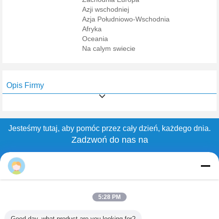
Azji wschodniej
Azja Południowo-Wschodnia
Afryka
Oceania
Na calym swiecie
Opis Firmy
Jesteśmy tutaj, aby pomóc przez cały dzień, każdego dnia.
Zadzwoń do nas na
0086-199-0010-0210
Zacznij już dziś
5:28 PM
Dom
Good day, what product are you looking for?