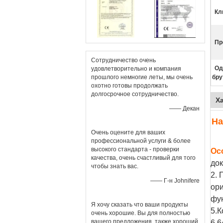
Кл
Пр
Сотрудничество очень
Од
удовлетворительно и компания
прошлого немногие леты, мы очень
бру
охотно готовы продолжать
долгосрочное сотрудничество.
Х
—— Декан
На
Очень оцените для ваших
профессиональной услуги & более
высокого стандарта - проверки
Ос
качества, очень счастливый для того
док
чтобы знать вас.
2. 
—— Г-н Johnifere
ор
фу
Я хочу сказать что ваши продукты
5.К
очень хорошие. Вы для полностью
вашего предложения, также хороший
6,6