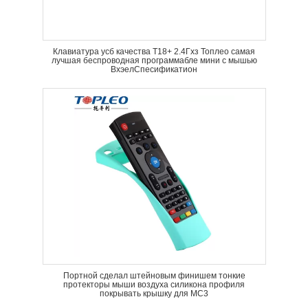
Клавиатура усб качества Т18+ 2.4Гхз Топлео самая
лучшая беспроводная программабле мини с мышью
ВхэелСпесификатион
Портной сделал штейновым финишем тонкие
протекторы мыши воздуха силикона профиля
покрывать крышку для МС3