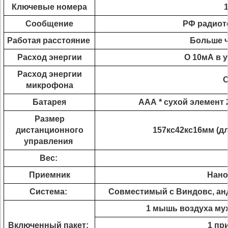
Ключевые номера
Сообщение
РФ радиот
Работая расстояние
Больше ч
Расход энергии
О 10мА в 
Расход энергии
О
микрофона
Батарея
ААА * сухой элемент 
Размер
дистанционного
157кс42кс16мм (дл
управления
Вес:
Приемник
Нано
Система:
Совместимый с Виндовс, анд
1 мышь воздуха му
Включенный пакет:
1 пр