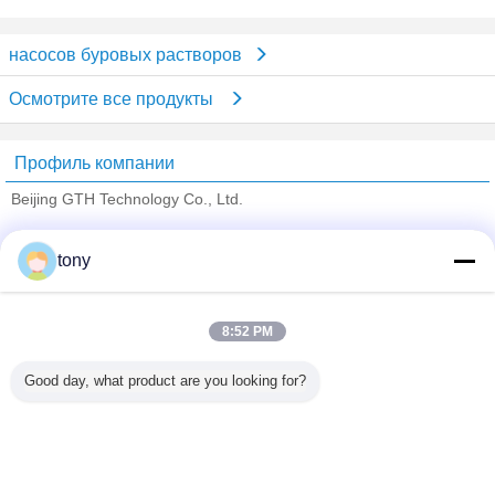
насосов буровых растворов
Осмотрите все продукты
Профиль компании
Beijing GTH Technology Co., Ltd.
проверенных поставщиков
tony
Trust Seal
Verified Suplier
8:52 PM
Главная страница
Good day, what product are you looking for?
Все продукты
Карта сайта
контактные данные