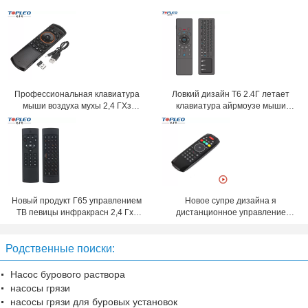
Профессиональная клавиатура
Ловкий дизайн Т6 2.4Г летает
мыши воздуха мухы 2,4 ГХз
клавиатура айрмоузе мыши
высокой отметки С6 6-Аксис
мини беспроводная с сенсорной
дизайна Соматосенсоры
панелью
беспроводная
Новый продукт Г65 управлением
Новое супре дизайна я
ТВ певицы инфракрасн 2,4 Гхз
дистанционное управление
клавиатура и мышь
телевизионной приставки Г7
беспроводным удаленная
дистанционного управления ТВ
Родственные поиски:
комбинированные
моды максимальное
соответствующее для андроида,
окна, Мак, операционной
Насос бурового раствора
системы Линукса
насосы грязи
насосы грязи для буровых установок