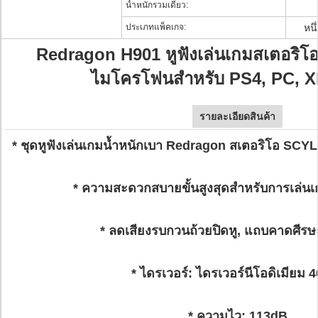
น้ำหนักรวมเดี่ยว:
ประเภทแพ็คเกจ:
หนึ
Redragon H901 หูฟังเล่นเกมสเตอริโ
ไมโครโฟนสำหรับ PS4, PC, 
รายละเอียดสินค้า
* ชุดหูฟังเล่นเกมน้ำหนักเบา Redragon สเตอริโอ S
* ความสะดวกสบายขั้นสูงสุดสำหรับการเล่น
* ลดเสียงรบกวนถ้วยปิดหู, แถบคาดศีรษะ
* ไดรเวอร์: ไดรเวอร์นีโอดิเมียม 
* ความไว: 113dB