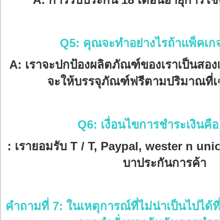
Q5: คุณจะทำอย่างไรถ้าแพ็คเก
A: เราจะปกป้องผลิตภัณฑ์ของเราเป็นสองเ
จะให้บรรจุภัณฑ์ฟรีตามปริมาณที่
Q6: เงื่อนไขการชำระเงินคื
: เรายอมรับ T / T, Paypal, wester n uni
บาประกันการค้า
คำถามที่ 7: ในเหตุการณ์ที่ไม่น่าเป็นไปได้