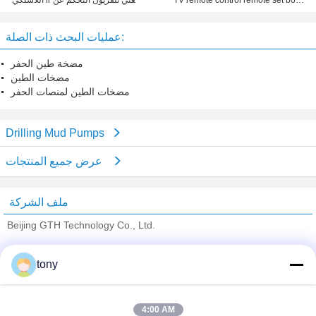
TV remote control remote set box
اللاسلكي ir المغني تلفزيون التحكم عن
box remote control مناسبة للأندرويد ،
بعد لوحة المفاتيح والسرد الماوس
النافذة ، ماك ، لينكس
عمليات البحث ذات الصلة:
مضخة طين الحفر
مضخات الطين
مضخات الطين لمنصات الحفر
Drilling Mud Pumps
عرض جميع المنتجات
ملف الشركة
Beijing GTH Technology Co., Ltd.
ﺎﻠﺘﺤﻘﻗ ﺎﻠﻣﻭﺭﺩﻮﻧ
tony
Trust Seal
Verified Suplier
4:00 AM