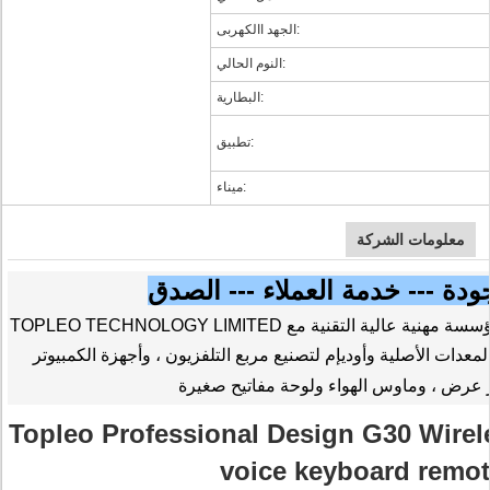
الجهد االكهربى:
النوم الحالي:
البطارية:
تطبيق:
ميناء:
معلومات الشركة
ودة --- خدمة العملاء --- الصدق
TOPLEO TECHNOLOGY LIMITED هي مؤسسة مهنية عالية التقنية مع R&D مستقلة ، خطوط الإنتاج ، التسويق
معدات الأصلية وأوديإم لتصنيع مربع التلفزيون ، وأجهزة الكمبيوتر
 عرض ، وماوس الهواء ولوحة مفاتيح صغيرة
Topleo Professional Design G30 Wirel
voice keyboard remot