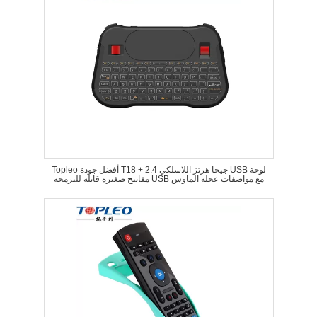
Topleo أفضل جودة T18 + 2.4 جيجا هرتز اللاسلكي USB لوحة
مفاتيح صغيرة قابلة للبرمجة USB مع مواصفات عجلة الماوس