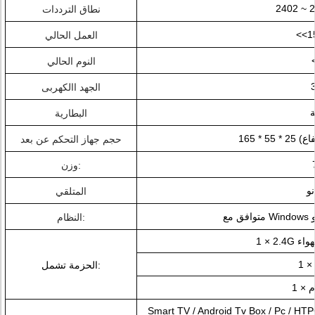
نطاق الترددات
العمل الحالي
النوم الحالي
الجهد االكهربى
ة
البطارية
تفاع)
حجم جهاز التحكم عن بعد
وزن:
نو
المتلقي
النظام:
لهواء
الحزمة تشمل:
م
Smart TV / Android Tv Box / Pc / HTPC