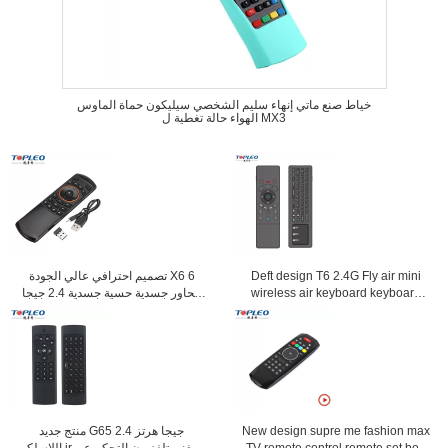
خياط صنع ماتي إنهاء سليم الشخصي سيليكون حماة الماوس
الهواء حالة تغطية ل MX3
Deft design T6 2.4G Fly air mini
تصميم احترافي عالي الجودة X6 6
wireless air keyboard keyboard
محاور جسدية حسية جسدية 2.4 جيجا
with touchpad
هرتز لوحة المفاتيح اللاسلكية يطير
الهواء الفأر
New design supre me fashion max
منتج جديد G65 2.4 جيجا هرتز