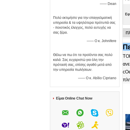
—— Dean
Εφ
Πολύ εκτιμήστε για την επαγγελματική
υπηρεσία & τα υψηλότερα πρότυπά σας
- ποιοτικός έλεγχος, πολύ ευτυχής να
σας ξέρει.
Π
—— Ο κ. Johnifere
Π
Θέλω να πω ότι τα προϊόντα σας πολύ
TOP
καλά. Σας ευχαριστώ για όλη την
ανε
πρότασή σας, επίσης αγαθό μετά από
την υπηρεσία πωλήσεων.
cOe
—— Ο κ. Abílio Cipriano
πλη
Είμαι Online Chat Now