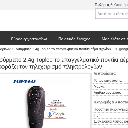
Πωλήσεις & Υποστήρι
Γύρος εργοστασίων
Ποιοτικός έλεγχος
Μας ελάτε σε 
τρήσεων
Ασύρματο 2.4g Topleo το επαγγελματικό ποντίκι αέρα σχεδίου G30 googl
σύρματο 2.4g Topleo το επαγγελματικό ποντίκι αέ
κφράζει τον τηλεχειρισμό πληκτρολογίων
Λεπτομέρειες:
Τόπος καταγωγής:
Μάρκα:
Αριθμό μοντέλου:
Πληρωμής & Αποστο
Ποσότητα παραγγελία
Τιμή:
Συσκευασία λεπτομέρε