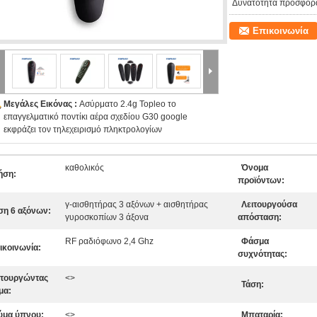
Δυνατότητα προσφορ
Επικοινωνία
Μεγάλες Εικόνας :
Ασύρματο 2.4g Topleo το
επαγγελματικό ποντίκι αέρα σχεδίου G30 google
εκφράζει τον τηλεχειρισμό πληκτρολογίων
καθολικός
Όνομα
ήση:
προϊόντων:
γ-αισθητήρας 3 αξόνων + αισθητήρας
Λειτουργούσα
ση 6 αξόνων:
γυροσκοπίων 3 άξονα
απόσταση:
RF ραδιόφωνο 2,4 Ghz
Φάσμα
ικοινωνία:
συχνότητας:
ιτουργώντας
<>
Τάση:
μα:
ύμα ύπνου:
<>
Μπαταρία: