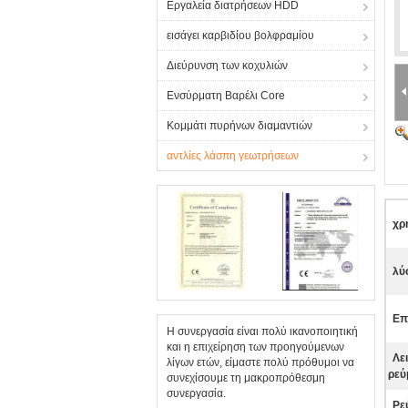
Εργαλεία διατρήσεων HDD
εισάγει καρβιδίου βολφραμίου
Διεύρυνση των κοχυλιών
Ενσύρματη Βαρέλι Core
Κομμάτι πυρήνων διαμαντιών
αντλίες λάσπη γεωτρήσεων
χρ
λύ
Επ
Η συνεργασία είναι πολύ ικανοποιητική
και η επιχείρηση των προηγούμενων
Λε
λίγων ετών, είμαστε πολύ πρόθυμοι να
ρεύ
συνεχίσουμε τη μακροπρόθεσμη
συνεργασία.
Ρε