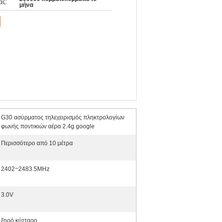
άς:
μήνα
G30 ασύρματος τηλεχειρισμός πληκτρολογίων
φωνής ποντικιών αέρα 2.4g google
Περισσότερο από 10 μέτρα
2402~2483.5MHz
3.0V
ξηρό κύτταρο