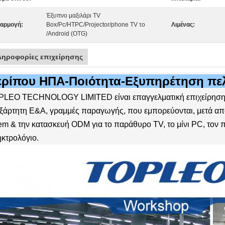
Έξυπνο μαξιλάρι TV
αρμογή:
Box/Pc/HTPC/Projector/phone TV το
Λιμένας:
/Android (OTG)
ληροφορίες επιχείρησης
ερίπου ΗΠΑ-Ποιότητα-Εξυπηρέτηση πελ
LEO TECHNOLOGY LIMITED είναι επαγγελματική επιχείρηση υ
ξάρτητη Ε&Α, γραμμές παραγωγής, που εμπορεύονται, μετά απ
m & την κατασκευή ODM για το παράθυρο TV, το μίνι PC, τον προ
κτρολόγιο.