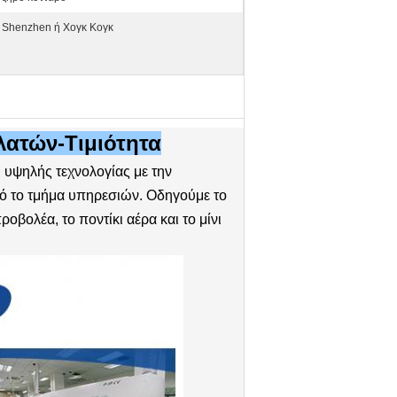
Shenzhen ή Χογκ Κογκ
ατών-Τιμιότητα
ψηλής τεχνολογίας με την
ό το τμήμα υπηρεσιών. Οδηγούμε το
βολέα, το ποντίκι αέρα και το μίνι