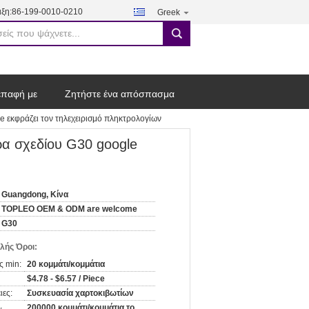
ξη:
86-199-0010-0210
Greek
search
επαφή με
Ζητήστε ένα απόσπασμα
e εκφράζει τον τηλεχειρισμό πληκτρολογίων
ρα σχεδίου G30 google
Guangdong, Κίνα
TOPLEO OEM & ODM are welcome
G30
λής Όροι:
ς min:
20 κομμάτι/κομμάτια
$4.78 - $6.57 / Piece
ιες:
Συσκευασία χαρτοκιβωτίων
200000 κομμάτι/κομμάτια το