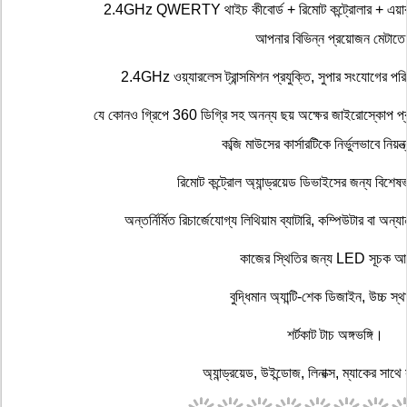
2.4GHz QWERTY থাইচ কীবোর্ড + রিমোট কন্ট্রোলার + এয়ার
আপনার বিভিন্ন প্রয়োজন মেটাত
2.4GHz ওয়্যারলেস ট্রান্সমিশন প্রযুক্তি, সুপার সংযোগের পরি
যে কোনও গ্রিপে 360 ডিগ্রি সহ অনন্য ছয় অক্ষের জাইরোস্কোপ প্রয
কব্জি মাউসের কার্সারটিকে নির্ভুলভাবে নিয়ন
রিমোট কন্ট্রোল অ্যান্ড্রয়েড ডিভাইসের জন্য বিশ
অন্তর্নির্মিত রিচার্জেযোগ্য লিথিয়াম ব্যাটারি, কম্পিউটার বা অন্
কাজের স্থিতির জন্য LED সূচক 
বুদ্ধিমান অ্যান্টি-শেক ডিজাইন, উচ্চ স্থ
শর্টকাট টাচ অঙ্গভঙ্গি।
অ্যান্ড্রয়েড, উইন্ডোজ, লিনাক্স, ম্যাকের সাথে স