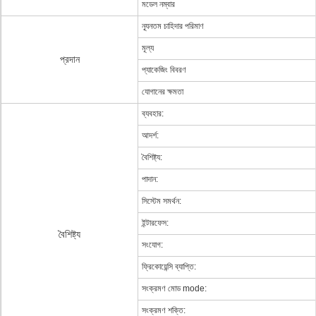
মডেল নম্বার
ন্যূনতম চাহিদার পরিমাণ
মূল্য
প্রদান
প্যাকেজিং বিবরণ
যোগানের ক্ষমতা
ব্যবহার:
আদর্শ:
বৈশিষ্ট্য:
পাদান:
সিস্টেম সমর্থন:
ইন্টারফেস:
বৈশিষ্ট্য
সংযোগ:
ফ্রিকোয়েন্সি ব্যাপ্তি:
সংক্রমণ মোড mode:
সংক্রমণ শক্তি: