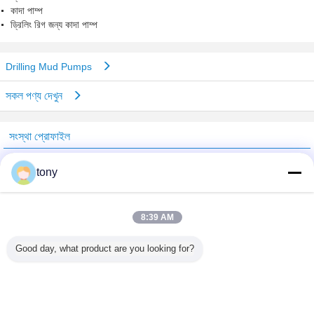
কাদা পাম্প
ড্রিলিং রিগ জন্য কাদা পাম্প
Drilling Mud Pumps
সকল পণ্য দেখুন
সংস্থা প্রোফাইল
Beijing GTH Technology Co., Ltd.
tony
যাচাইকৃত সরবরাহকারী
Trust Seal
Verified Suplier
8:39 AM
Good day, what product are you looking for?
বাড়ি
সব পণ্য
আমাদের সম্পর্কে