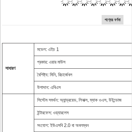
পণ্যের বর্ণনা
মডেল: এইচ 1
প্রকার: এয়ার মাউস
সাধারণ
বৈশিষ্ট্য: মিনি, রিচার্জেবল
উপাদান: এবিএস
সিস্টেম সমর্থন: অ্যান্ড্রয়েড, লিনাক্স, ম্যাক ওএস, উইন্ডোজ
ইন্টারফেস: ওয়্যারলেস
সংযোগ: ইউএসবি 2.0 বা অবলম্বন