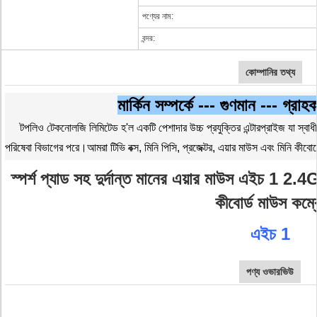
পণ্যের নাম:
বন্দর:
কোম্পানির তথ্য
মার্কিন সম্পর্কে --- গুণমান --- গ্র
টপলিও টেকনোলজি লিমিটেড হ'ল একটি পেশাদার উচ্চ প্রযুক্তির এন্টারপ্রাইজ যা স্বাধ
পরিষেবা বিভাগের পরে।আমরা টিভি বক্স, মিনি পিসি, প্রজেক্টর, এয়ার মাউস এবং মিনি কীবো
স্পর্শ প্যাড সহ দুর্দান্ত মানের এয়ার মাউস এইচ 1 2.
কীবোর্ড মাউস কম্
এইচ 1
পণ্য ওভারভিউ