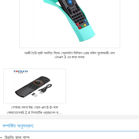
দরজী তৈরি ম্যাট সমাপ্তি স্লিম প্রোফাইল সিলিকন এয়ার মাউস সুরক্ষাকারী কেস
এমএক্স 3 এর জন্য কভার
পেশাদার নকশা উচ্চ গ্রেড এক্স 6 6-অক্ষ
সোমাতোসেনরি 2.4 গিগাহার্টজ ওয়্যারলেস ফ্লাই
এয়ার মাউস কীবোর্ড
সম্পর্কিত অনুসন্ধান:
ড্রিলিং কাদা পাম্প