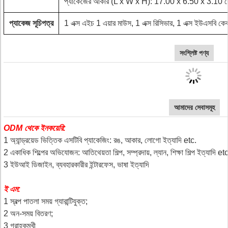
প্যাকেজের আকার (L x W x H): 17.00 x 6.50 x 3.10 সে
প্যাকেজ সূচিপত্র
1 এক্স এইচ 1 এয়ার মাউস, 1 এক্স রিসিভার, 1 এক্স ইউএসবি কেবল,
সংশ্লিষ্ট পণ্য
আমাদের সেবাসমূহ
ODM থেকে ইনকয়েরি:
1 অ্যান্ড্রয়েড ভিত্তিক এসটিবি প্যাকেজিং: রঙ, আকার, লোগো ইত্যাদি etc.
2 একাধিক শিল্পের অভিযোজন: আতিথেয়তা শিল্প, সম্প্রদায়, ল্যান, শিক্ষা শিল্প ইত্যাদি etc
3 ইউআই ডিজাইন, ব্যবহারকারীর ইন্টারফেস, ভাষা ইত্যাদি
ই এম:
1 স্বল্প পাতলা সময় গ্যারান্টিযুক্ত;
2 অন-সময় বিতরণ;
3 গ্রাহকমুখী