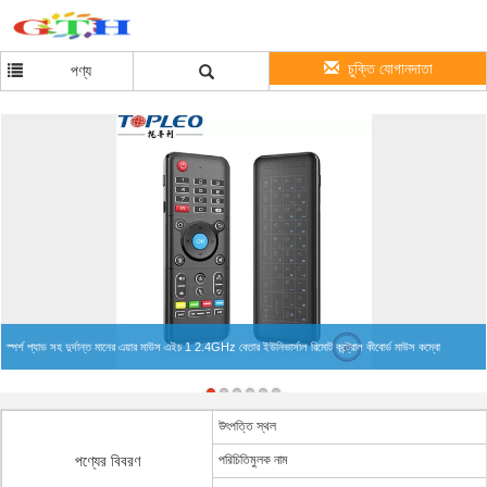
চুক্তি যোগানদাতা
পণ্য
স্পর্শ প্যাড সহ দুর্দান্ত মানের এয়ার মাউস এইচ 1 2.4GHz বেতার ইউনিভার্সাল রিমোট কন্ট্রোল কীবোর্ড মাউস কম্বো
উৎপত্তি স্থল
পণ্যের বিবরণ
পরিচিতিমুলক নাম