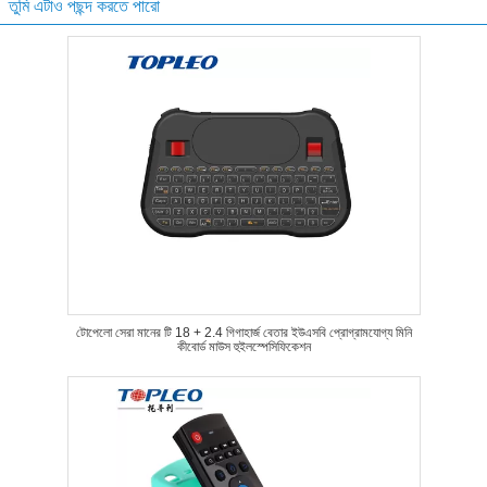
তুমি এটাও পছন্দ করতে পারো
টোপেলো সেরা মানের টি 18 + 2.4 গিগাহার্জ বেতার ইউএসবি প্রোগ্রামযোগ্য মিনি
কীবোর্ড মাউস হুইলস্পেসিফিকেশন