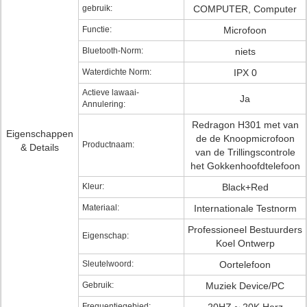
gebruik:
COMPUTER, Computer
Functie:
Microfoon
Bluetooth-Norm:
niets
Waterdichte Norm:
IPX 0
Actieve lawaai-
Ja
Annulering:
Redragon H301 met van
Eigenschappen
de de Knoopmicrofoon
Productnaam:
& Details
van de Trillingscontrole
het Gokkenhoofdtelefoon
Kleur:
Black+Red
Materiaal:
Internationale Testnorm
Professioneel Bestuurders
Eigenschap:
Koel Ontwerp
Sleutelwoord:
Oortelefoon
Gebruik:
Muziek Device/PC
Frequentiegebied: