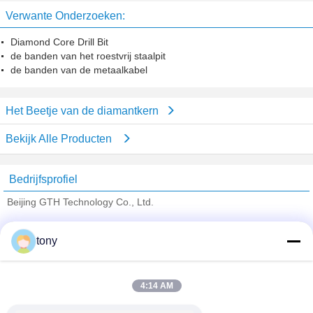
PC, Xbox One
Verwante Onderzoeken:
Diamond Core Drill Bit
de banden van het roestvrij staalpit
de banden van de metaalkabel
Het Beetje van de diamantkern
Bekijk Alle Producten
Bedrijfsprofiel
Beijing GTH Technology Co., Ltd.
Verified Leveranciers
tony
Trust Seal
Verified Suplier
4:14 AM
Thuis