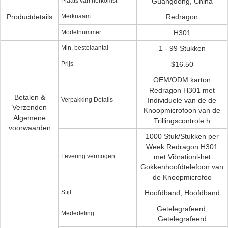
Plaats van herkomst
Guangdong, China
Productdetails
Merknaam
Redragon
Modelnummer
H301
Min. bestelaantal
1 - 99 Stukken
Prijs
$16.50
OEM/ODM karton
Redragon H301 met
Betalen &
Verpakking Details
Individuele van de de
Verzenden
Knoopmicrofoon van de
Algemene
Trillingscontrole h
voorwaarden
1000 Stuk/Stukken per
Week Redragon H301
Levering vermogen
met Vibrationl-het
Gokkenhoofdtelefoon van
de Knoopmicrofoo
Stijl:
Hoofdband, Hoofdband
Getelegrafeerd,
Mededeling:
Getelegrafeerd