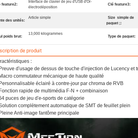
Interface de clavier de jeu d'USB d'Or-
é feature2:
Clé feature3:
électrodéposition
Article simple
Size simple de
nte des unités:
paquet ;:
13,000 kilogrammes
l poids brut:
Type de paquet:
scription de produit
actéristiques :
 Preuve d'usage de dessus de touche d'injection de Lucency et 
 Macro commutateur mécanique de haute qualité
 Personnalisable éclairé à contre-jour par chroma de RVB
 Fonction rapide de multimédia F-N + combinaison
 64 puces de jeu d'e-sports de catégorie
 Solution complètement automatique de SMT de feuillet plein
 Pleine Anti-image fantôme principale