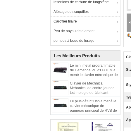
insertions de carbure de tungstène
Alésage des coquilles
Carottier filaire
Peu de noyau de diamant
pompes à boue de forage
Les Meilleurs Produits
Cl
Le mini métal programmable
Sty
de Gamer de PC d'OUTEM a
mené le clavier mécanique de
jeu rétro-éclairé de RVB
Clavier de Mechnical
Tenkeyless sans Numpad
Sty
Mehanical de contre-jour de
technologie de fabricant
programmable en aluminium
Typ
Le plus défunt Usb a mené le
d'Azerty de Russe le plus
clavier mécanique de
défunt avec la lumière
Ap
panneau principal de RVB de
Français en métal russe léger
d'Azerty pour le clavier de jeu
App