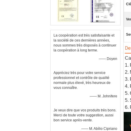
Cl
Ve
Seu
La coopération est très satisfaisante et
la société de ces dernières années,
nous sommes très disposés à continuer
De
la coopération à long terme.
Car
—— Doyen
1.
2.
Appréciez très pour votre service
professionnel et contrôle de qualité
3.
normale plus élevé, très heureux de
4.
vous connaître.
5.
—— M. Johnifere
5.
6.
Je veux dire que vos produits très bons.
Merci de toute votre suggestion, aussi
bon service après-vente.
—— M. Abílio Cipriano