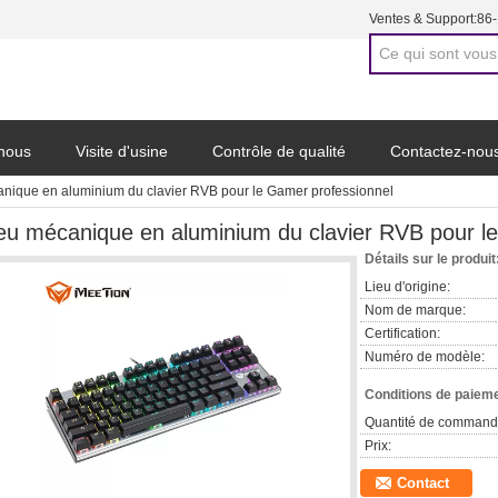
Ventes & Support:
86
 nous
Visite d'usine
Contrôle de qualité
Contactez-nou
nique en aluminium du clavier RVB pour le Gamer professionnel
eu mécanique en aluminium du clavier RVB pour l
Détails sur le produit
Lieu d'origine:
Nom de marque:
Certification:
Numéro de modèle:
Conditions de paieme
Quantité de command
Prix:
Contact