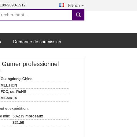
-189-9090-1912
French
search
s
Demande de soumission
e Gamer professionnel
:
Guangdong, Chine
MEETION
FCC, ce, RoHS
MT-MK04
nt et expédition:
e min:
50-239 morceaux
$21.50