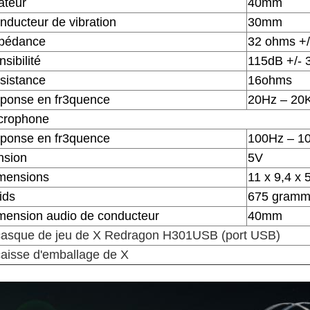
ateur
40mm
nducteur de vibration
30mm
pédance
32 ohms +
sibilité
115dB +/-
sistance
16ohms
ponse en fr3quence
20Hz – 20
crophone
ponse en fr3quence
100Hz – 1
nsion
5V
mensions
11 x 9,4 x 
ids
675 gramm
mension audio de conducteur
40mm
casque de jeu de X Redragon H301USB (port USB)
caisse d'emballage de X