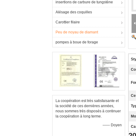
insertions de carbure de tungstène
Alésage des coquilles
Carottier filaire
Peu de noyau de diamant
pompes à boue de forage
Sty
Co
Fo
Cer
La coopération est très satisfaisante et
la société de ces dernières années,
Ty
nous sommes très disposés à continuer
la coopération à long terme.
Mo
—— Doyen
Ca
20