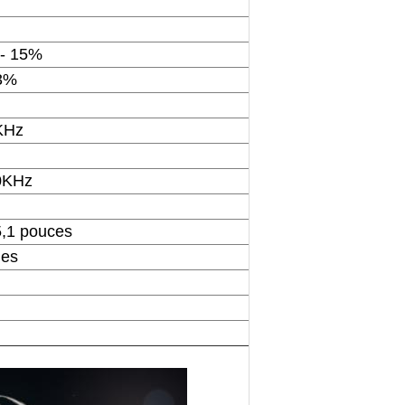
/- 15%
 3%
KHz
0KHz
5,1 pouces
es