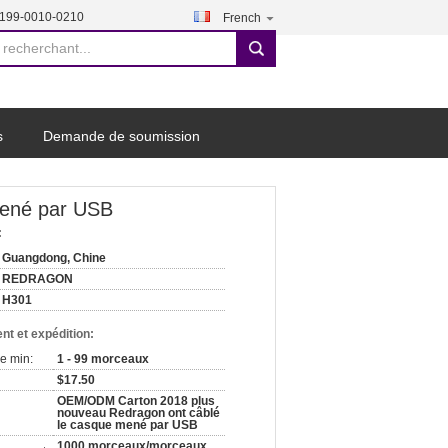
-199-0010-0210
French
search
s
Demande de soumission
mené par USB
:
Guangdong, Chine
REDRAGON
H301
nt et expédition:
e min:
1 - 99 morceaux
$17.50
OEM/ODM Carton 2018 plus
nouveau Redragon ont câblé
le casque mené par USB
1000 morceaux/morceaux