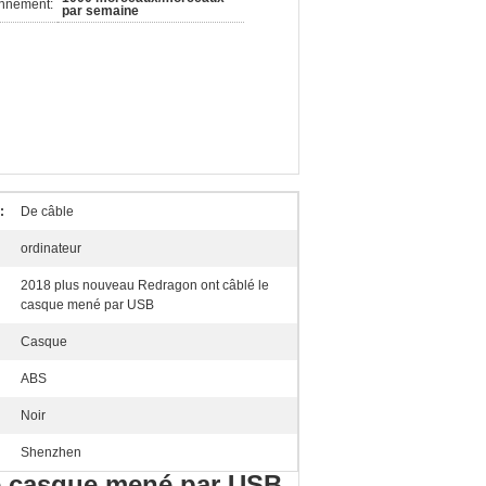
onnement:
par semaine
:
De câble
ordinateur
2018 plus nouveau Redragon ont câblé le
casque mené par USB
Casque
ABS
Noir
Shenzhen
e casque mené par USB