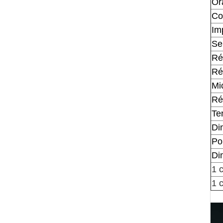
Or
Co
Im
Sen
Ré
Ré
Mi
Ré
Te
Di
Po
Di
1 
1 