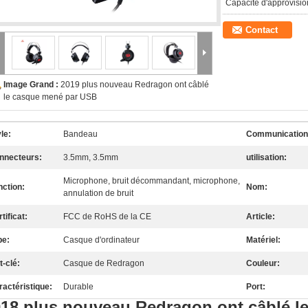
Capacité d'approvisi
Contact
Image Grand :
2019 plus nouveau Redragon ont câblé
le casque mené par USB
le:
Bandeau
Communication
nnecteurs:
3.5mm, 3.5mm
utilisation:
Microphone, bruit décommandant, microphone,
nction:
Nom:
annulation de bruit
tificat:
FCC de RoHS de la CE
Article:
pe:
Casque d'ordinateur
Matériel:
t-clé:
Casque de Redragon
Couleur:
ractéristique:
Durable
Port:
18 plus nouveau Redragon ont câblé l