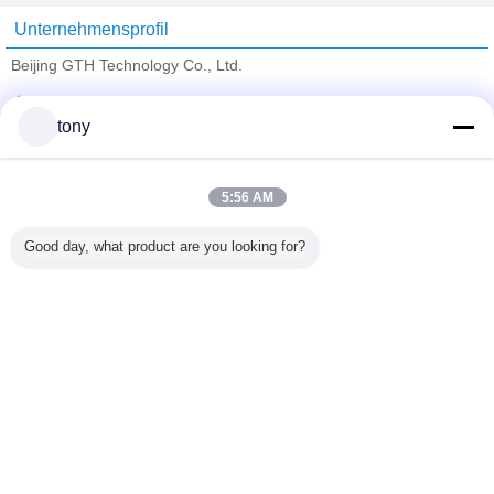
Unternehmensprofil
Beijing GTH Technology Co., Ltd.
Überprüfte Lieferanten
tony
Trust Seal
Verified Suplier
5:56 AM
Nach Hause
Good day, what product are you looking for?
Alle Produkte
Über uns
Kontakt
Referenzen
Ändern Sie Sprache