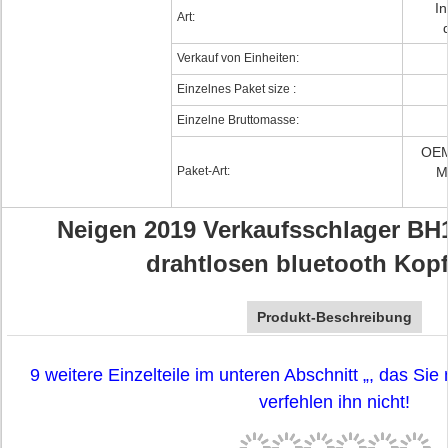
I
Art:
Verkauf von Einheiten:
Einzelnes Paket size :
Einzelne Bruttomasse:
OEM
Paket-Art:
M
Neigen 2019 Verkaufsschlager BH
drahtlosen bluetooth Kop
Produkt-Beschreibung
9 weitere Einzelteile im unteren Abschnitt „, das Si
verfehlen ihn nicht!