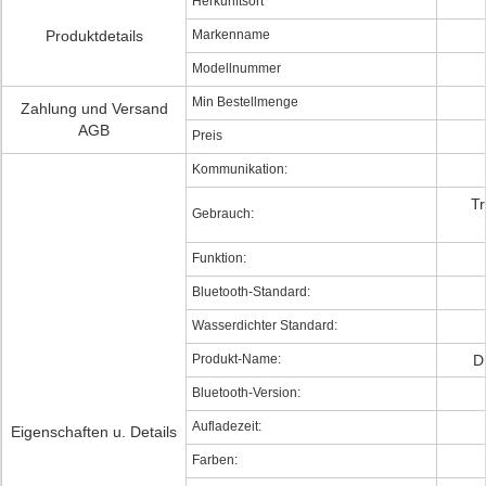
Herkunftsort
Produktdetails
Markenname
Modellnummer
Min Bestellmenge
Zahlung und Versand
AGB
Preis
Kommunikation:
Tr
Gebrauch:
Funktion:
Bluetooth-Standard:
Wasserdichter Standard:
Produkt-Name:
D
Bluetooth-Version:
Aufladezeit:
Eigenschaften u. Details
Farben: