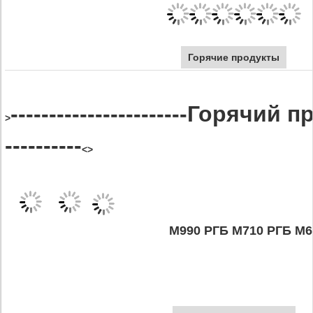
Горячие продукты
-----------------------Горячий п
>
----------
<>
М990 РГБ М710 РГБ М6