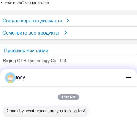
связи кабеля металла
Сверло-коронка диаманта
Осмотрите все продукты
Профиль компании
Beijing GTH Technology Co., Ltd.
проверенных поставщиков
tony
Trust Seal
Verified Suplier
1:02 PM
Главная страница
Good day, what product are you looking for?
Все продукты
Карта сайта