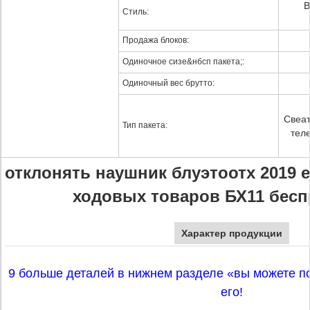
В
Стиль:
Продажа блоков:
Одиночное сизе&нбсп пакета;:
Одиночный вес брутто:
Свеат
Тип пакета:
тел
отклонять наушник блуэтоотх 2019 
ходовых товаров БХ11 бес
Характер продукции
9 больше деталей в нижнем разделе «вы можете п
его!