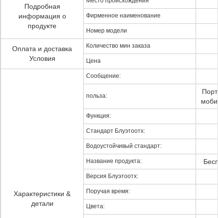
Место происхождения
Подробная
информация о
Фирменное наименование
продукте
Номер модели
Количество мин заказа
Оплата и доставка
Условия
Цена
Сообщение:
Порт
польза:
моби
Функция:
Стандарт Блуэтоотх:
Водоустойчивый стандарт:
Название продукта:
Бесп
Версия Блуэтоотх:
Поручая время:
Характеристики &
детали
Цвета: