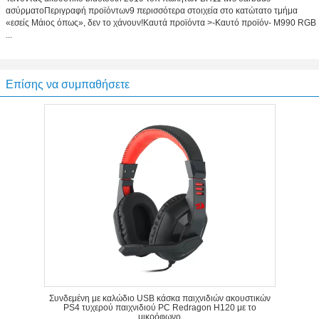
ασύρματοΠεριγραφή προϊόντων9 περισσότερα στοιχεία στο κατώτατο τμήμα
«εσείς Μάιος όπως», δεν το χάνουν!Καυτά προϊόντα >-Καυτό προϊόν- M990 RGB
...
Επίσης να συμπαθήσετε
Συνδεμένη με καλώδιο USB κάσκα παιχνιδιών ακουστικών
PS4 τυχερού παιχνιδιού PC Redragon H120 με το
μικρόφωνο