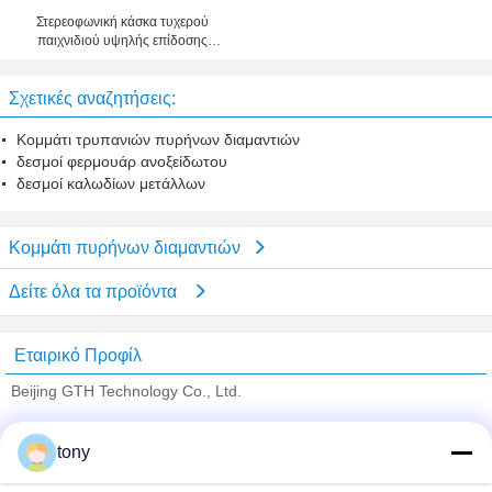
Στερεοφωνική κάσκα τυχερού
παιχνιδιού υψηλής επίδοσης
Redragon H901 με το μικρόφωνο
για PS4, PC, Xbox ένα
Σχετικές αναζητήσεις:
Κομμάτι τρυπανιών πυρήνων διαμαντιών
δεσμοί φερμουάρ ανοξείδωτου
δεσμοί καλωδίων μετάλλων
Κομμάτι πυρήνων διαμαντιών
Δείτε όλα τα προϊόντα
Εταιρικό Προφίλ
Beijing GTH Technology Co., Ltd.
Verified προμηθευτές
tony
Trust Seal
Verified Suplier