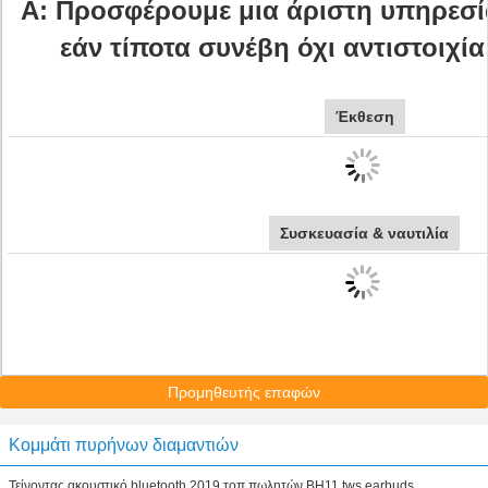
Α: Προσφέρουμε μια άριστη υπηρεσ
εάν τίποτα συνέβη όχι αντιστοιχί
Έκθεση
Συσκευασία & ναυτιλία
Προμηθευτής επαφών
Κομμάτι πυρήνων διαμαντιών
Τείνοντας ακουστικό bluetooth 2019 τοπ πωλητών BH11 tws earbuds