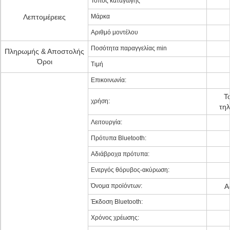
Τόπος καταγωγής
Λεπτομέρειες
Μάρκα
Αριθμό μοντέλου
Ποσότητα παραγγελίας min
Πληρωμής & Αποστολής
Όροι
Τιμή
Επικοινωνία:
Τ
χρήση:
τηλ
Λειτουργία:
Πρότυπα Bluetooth:
Αδιάβροχα πρότυπα:
Ενεργός θόρυβος-ακύρωση:
Όνομα προϊόντων:
Α
Έκδοση Bluetooth:
Χρόνος χρέωσης: