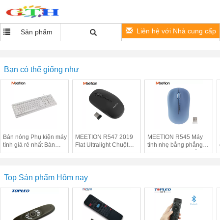
Liên hệ với Nhà cung cấp
Sản phẩm
Bạn có thể giống như
Bán nóng Phụ kiện máy
MEETION R547 2019
MEETION R545 Máy
tính giá rẻ nhất Bàn
Flat Ultralight Chuột
tính nhẹ bằng phẳng
phím máy tính USB Bàn
không dây nhẹ không
USB 2.4G Trình điều
phím tiêu chuẩn
dây cho Macbook Pro
khiển quang Mini Chuột
không dây Mini cho
Windows và Mac
Top Sản phẩm Hôm nay