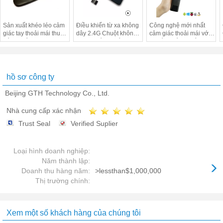
Sản xuất khéo léo cảm
Điều khiển từ xa không
Công nghệ mới nhất
giác tay thoải mái thu
dây 2.4G Chuột không
cảm giác thoải mái với
điều khiển từ xa với đèn
khí P3 Điều khiển từ xa
tay cầm điều khiển từ xa
nền thuận tiện để xem
cho tivi thông minh
TV vào ban đêm
samsung
hồ sơ công ty
Beijing GTH Technology Co., Ltd.
Nhà cung cấp xác nhận
Trust Seal
Verified Suplier
Loại hình doanh nghiệp:
Năm thành lập:
Doanh thu hàng năm:
>lessthan$1,000,000
Thị trường chính:
Xem một số khách hàng của chúng tôi