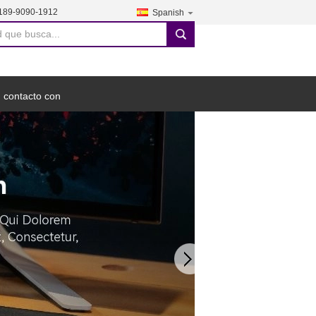
189-9090-1912
Spanish
search
 contacto con