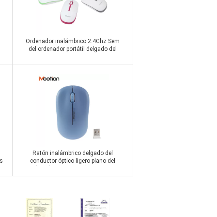
Ordenador inalámbrico 2.4Ghz Sem
del ordenador portátil delgado del
precio del ratón de MEETION R547 Fio
Inalambrico
Contactar ahora
Ratón inalámbrico delgado del
s
conductor óptico ligero plano del
ordenador USB 2.4G de MEETION
R545 mini para Windows y el mac