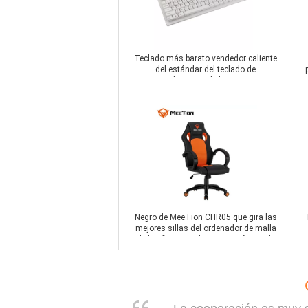
Teclado más barato vendedor caliente
del estándar del teclado de
computadora USB de los accesorios
de ordenador
Contactar ahora
Negro de MeeTion CHR05 que gira las
mejores sillas del ordenador de malla
de la oficina moderna ergonómica de
la tela con la rueda para la oficina en el
ordenador