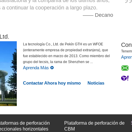
tisfactoria y la compañía de los últimos años,
a continuar la cooperación a largo plazo.
Contactar ahora
Contactar ahora
—— Decano
Ltd.
Cont
La tecnología Co., Ltd. de Pekín GTH es un WFOE
(enteramente empresa de propiedad extranjera), que
Tenemos
fue establecido en marzo de 2013. Como miembro del
Apre
grupo del tecsis, la rama de Shenzhen se ...
Aprenda Más
Contactar Ahora hoy mismo
Noticias
ataformas de perforación
Plataforma de perforación de
eccionales horizontales
CBM