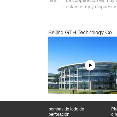
La cooperación es muy sa
estamos muy dispuestos 
Contactar ahora
Beijing GTH Technology Co., 
bombas de lodo de
Pl
perforación
dir