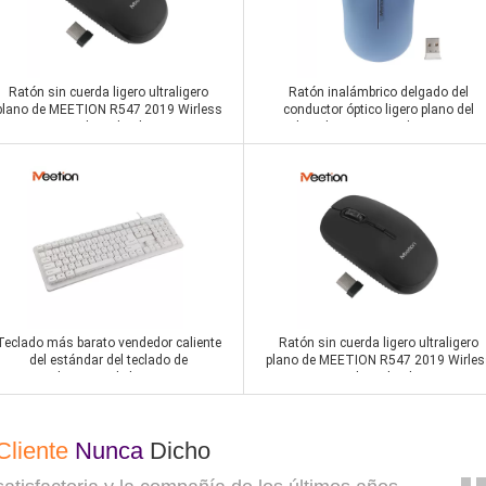
Ratón sin cuerda ligero ultraligero
Ratón inalámbrico delgado del
plano de MEETION R547 2019 Wirless
conductor óptico ligero plano del
para el Macbook Pro
ordenador USB 2.4G de MEETION
R545 mini para Windows y el mac
Contactar ahora
Contactar ahora
Teclado más barato vendedor caliente
Ratón sin cuerda ligero ultraligero
del estándar del teclado de
plano de MEETION R547 2019 Wirles
computadora USB de los accesorios
para el Macbook Pro
de ordenador
Cliente
Nunca
Dicho