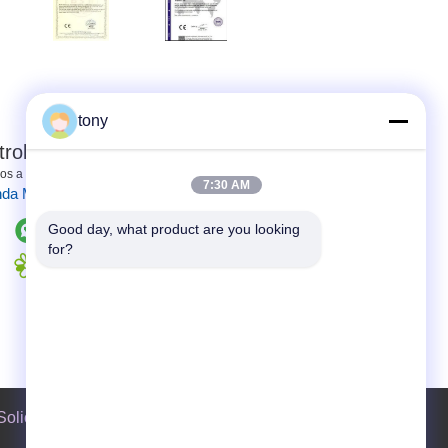
Contactar ahora
tony
rol de calidad
 a termine el viaje y un dispositivo ...
7:30 AM
nda Más
Good day, what product are you looking 
for?
Solicitar una cotización