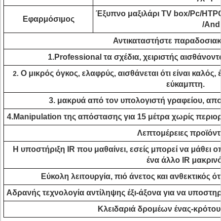
Έξυπνο μαξιλάρι TV box/Pc/HTPC/
Εφαρμόσιμος
/And
Αντικαταστήστε παραδοσιακ
1.Professional τα σχέδια, χειριστής αισθάνοντ
Ο μικρός όγκος, ελαφρύς, αισθάνεται ότι είναι καλός, έ
2.
εύκαμπτη.
3. μακρυά από τον υπολογιστή γραφείου, απ
4.Manipulation της απόστασης για 15 μέτρα χωρίς περιο
Λεπτομέρειες προϊόν
Η υποστήριξη IR που μαθαίνει, εσείς μπορεί να μάθει 
ένα άλλο IR μακρινό
Εύκολη λειτουργία, πιό άνετος και ανθεκτικός ό
Αδρανής τεχνολογία αντίληψης έξι-άξονα για να υποστηρ
Κλειδαριά δρομέων ένας-κρότου 