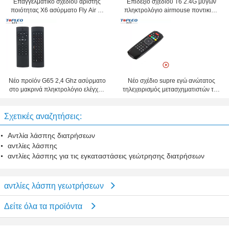
Επαγγελματικό σχεδίου αρίστης
Επιδέξιο σχεδίου T6 2.4G μυγών
ποιότητας X6 ασύρματο Fly Air 6-
πληκτρολόγιο airmouse ποντικιών
άξονα σωματοαισθητηριακό
μίνι ασύρματο με το touchpad
πληκτρολόγιο ποντικιών 2,4 Ghz
Νέο προϊόν G65 2,4 Ghz ασύρματο
Νέο σχέδιο supre εγώ ανώτατος
στο μακρινά πληκτρολόγιο ελέγχου
τηλεχειρισμός μετασχηματιστών της
TV τραγουδιστών και το combo
G7 τηλεχειρισμού TV μόδας
ποντικιών
κατάλληλος για αρρενωπό,
Σχετικές αναζητήσεις:
παράθυρο, Mac, Linux OS
Αντλία λάσπης διατρήσεων
αντλίες λάσπης
αντλίες λάσπης για τις εγκαταστάσεις γεώτρησης διατρήσεων
αντλίες λάσπη γεωτρήσεων
Δείτε όλα τα προϊόντα