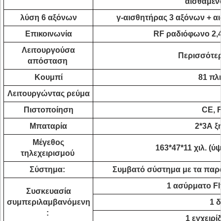
αισθαμέν
λύση 6 αξόνων
γ-αισθητήρας 3 αξόνων + α
Επικοινωνία
RF ραδιόφωνο 2,4
Λειτουργούσα
Περισσότερ
απόσταση
Κουμπί
81 πλ
Λειτουργώντας ρεύμα
Πιστοποίηση
CE, 
Μπαταρία
2*3A ξ
Μέγεθος
163*47*11 χιλ. (ύ
τηλεχειρισμού
Σύστημα:
Συμβατό σύστημα με τα παρ
1 ασύρματο Fly
Συσκευασία
συμπεριλαμβανόμενη
1 
:
1 εγχειρ