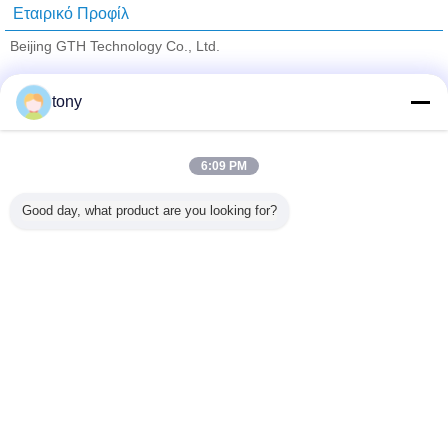
Εταιρικό Προφίλ
Beijing GTH Technology Co., Ltd.
Verified προμηθευτές
tony
Trust Seal
Verified Suplier
6:09 PM
Σπίτι
Good day, what product are you looking for?
Όλα τα Προϊόντα
Περίπου εμείς
επαφή
Αίτηση κράτησης
Γλώσσα αλλαγής