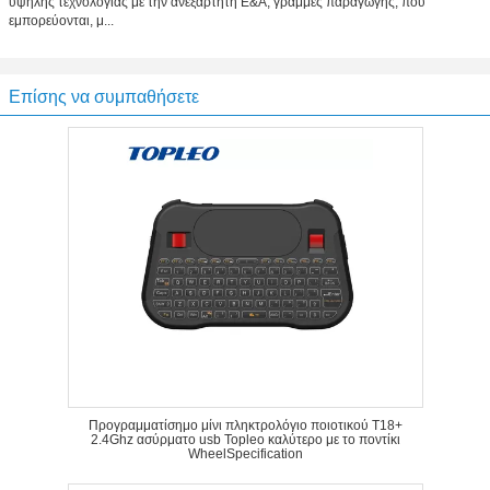
υψηλής τεχνολογίας με την ανεξάρτητη Ε&Α, γραμμές παραγωγής, που
εμπορεύονται, μ...
Επίσης να συμπαθήσετε
Προγραμματίσημο μίνι πληκτρολόγιο ποιοτικού T18+
2.4Ghz ασύρματο usb Topleo καλύτερο με το ποντίκι
WheelSpecification