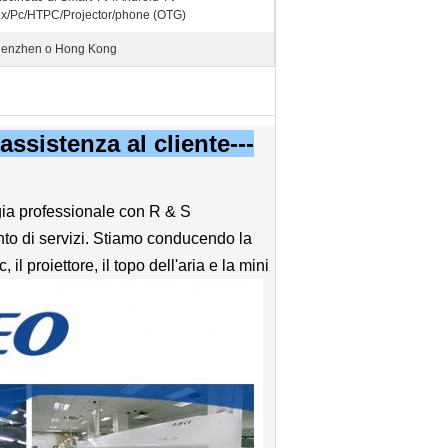
x/Pc/HTPC/Projector/phone (OTG)
enzhen o Hong Kong
 assistenza al cliente---
a professionale con R & S
ento di servizi. Stiamo conducendo la
l proiettore, il topo dell'aria e la mini