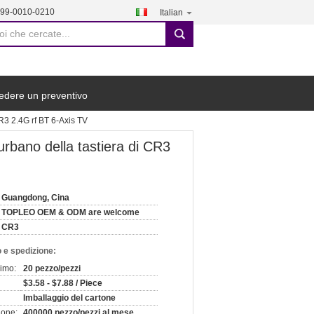
199-0010-0210
Italian
search
edere un preventivo
R3 2.4G rf BT 6-Axis TV
rbano della tastiera di CR3
Guangdong, Cina
TOPLEO OEM & ODM are welcome
CR3
 e spedizione:
nimo:
20 pezzo/pezzi
$3.58 - $7.88 / Piece
Imballaggio del cartone
ione:
400000 pezzo/pezzi al mese