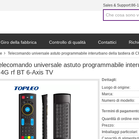
Sales & Support:
86-
Giro della fabbrica
Controllo di qualità
Contattici
Richi
ne
Telecomando universale astuto programmabile interurbano della tastiera di C
elecomando universale astuto programmabile interu
.4G rf BT 6-Axis TV
Dettagli:
Luogo di origine:
Marca:
Numero di modello:
Termini di pagamento
Quantità di ordine mi
Prezzo:
Imballaggi particolari:
Capacità di alimentaz