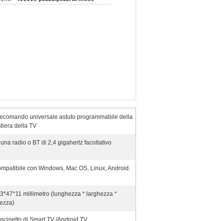
lecomando universale astuto programmabile della
stiera della TV
 una radio o BT di 2,4 gigahertz facoltativo
mpatibile con Windows, Mac OS, Linux, Android.
3*47*11 millimetro (lunghezza * larghezza *
tezza)
scinetto di Smart TV /Android TV