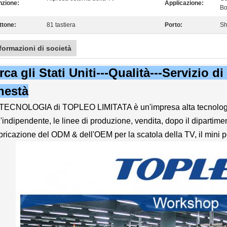
nzione:
Applicazione:
Bo
ttone:
81 tastiera
Porto:
Sh
formazioni di società
rca gli Stati Uniti---Qualità---Servizio di
nestà
TECNOLOGIA di TOPLEO LIMITATA è un'impresa alta tecnologi
l'indipendente, le linee di produzione, vendita, dopo il dipartim
bricazione del ODM & dell'OEM per la scatola della TV, il mini pc, i