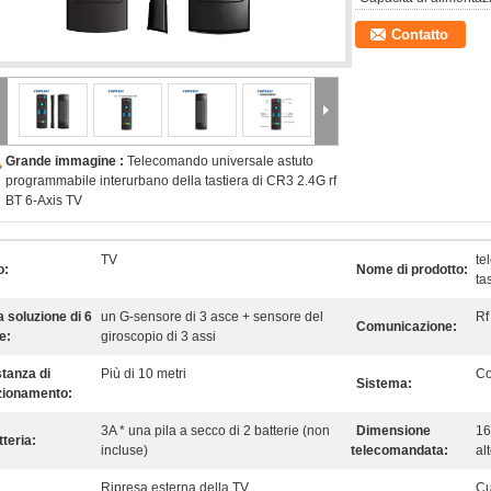
Contatto
Grande immagine :
Telecomando universale astuto
programmabile interurbano della tastiera di CR3 2.4G rf
BT 6-Axis TV
TV
te
o:
Nome di prodotto:
ta
 soluzione di 6
un G-sensore di 3 asce + sensore del
Rf
Comunicazione:
e:
giroscopio di 3 assi
stanza di
Più di 10 metri
Co
Sistema:
zionamento:
3A * una pila a secco di 2 batterie (non
Dimensione
16
teria:
incluse)
telecomandata:
al
Ripresa esterna della TV
Cu