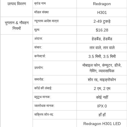
उत्पाद विवरण
ब्रांड नाम
Redragon
मॉडल संख्या
H301
न्यूनतम आदेश मात्रा
2-49 टुकड़े
भुगतान & नौवहन
नियमों
मूल्य
$16.28
अंदाज:
हेडबैंड, हेडबैंड
संचार:
तार वाले, तार वाले
कनेक्टर्स:
3.5 मिमी, 3.5 मिमी
मोबाइल फोन, कंप्यूटर, डीजे,
उपयोग:
गेमिंग, व्यावसायिक
समारोह:
शोर रद्द, माइक्रोफोन
कॉर्ड की लंबाई:
2 एम, 2 एम
ब्लूटूथ मानक:
कोई नहीं
जलरोधक मानक:
IPX 0
सक्रिय शोर-रद्द:
हाँ हाँ
Redragon H301 LED