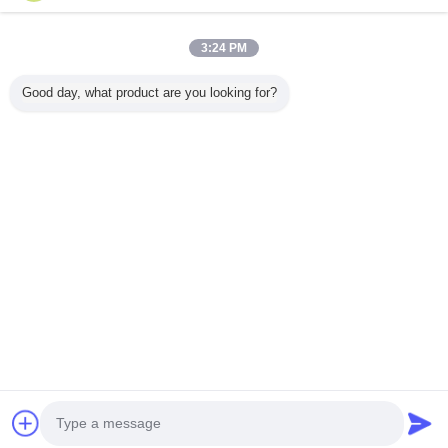
3:24 PM
होम
Good day, what product are you looking for?
सभी उत्पाद
हमारे बारे में
हमसे संपर्क करें
एक बोली का अनुरोध
भाषा बदलें
पूरी साइट
Copyright © 2015 - 2026 Beijing GTH Technology Co., Ltd..
All rights reserved.
Developed by
ECER