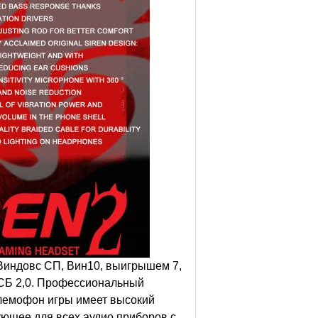
ндовс СП, Вин10, выигрышем 7,
УСБ 2,0. Профессиональный
лемофон игры имеет высокий
ующее для всех аудио приборов с