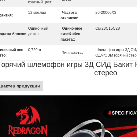
красный цвет
12 месяца
Частота
20-20000ХЗ
рантия:
откликов:
Одиночный
Одиночное
См 23С15С28
одажа блоков:
деталь
сизе&нбсп
пакета;:
иночный вес
0,720 кг
Шлемофон игры 3Д СИД
Тип пакета:
тто:
ОДМ/ОЭМ горячий стер
Горячий шлемофон игры 3Д СИД Бакит 
стерео
арактер продукции