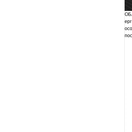
ОБ
ерг
осо
пос