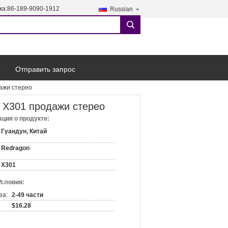
ка:
86-189-9090-1912
Russian
search
Отправить запрос
ажи стерео
 Х301 продажи стерео
ция о продукте:
Гуандун, Китай
Redragon
Х301
Условия:
за:
2-49 части
$16.28