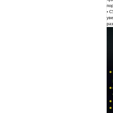
по
• 
уве
раз