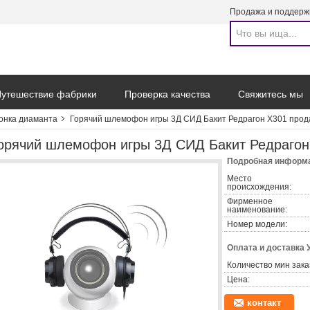
Продажа и поддерж
утешествие фабрики
Проверка качества
Свяжитесь мы
онка диаманта
Горячий шлемофон игры 3Д СИД Бакит Редрагон Х301 прод
орячий шлемофон игры 3Д СИД Бакит Редрагон
Подробная информа
Место
происхождения:
Фирменное
наименование:
Номер модели:
Оплата и доставка 
Количество мин зака
Цена:
контакт