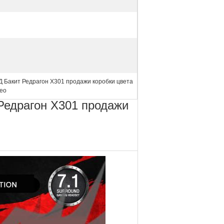
 Бакит Редрагон Х301 продажи коробки цвета
ео
Редрагон Х301 продажи