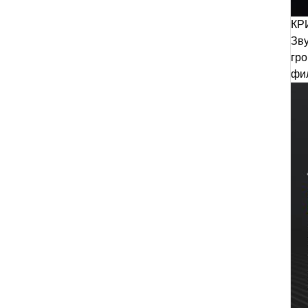
КР
Зв
гро
фи