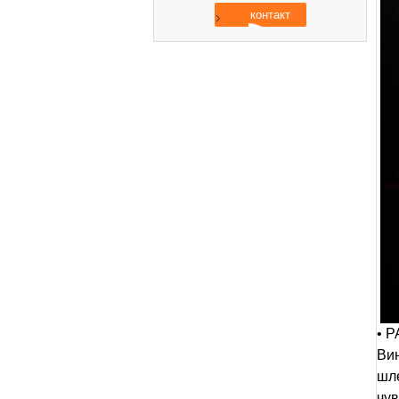
• 
Вин
шл
чув