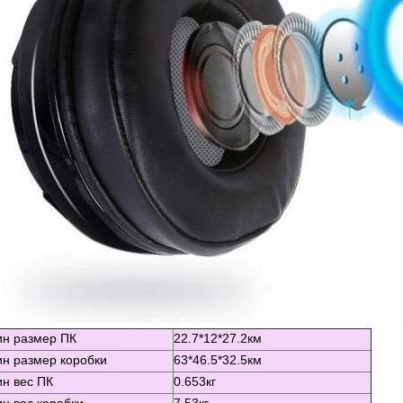
н размер ПК
22.7*12*27.2км
н размер коробки
63*46.5*32.5км
н вес ПК
0.653кг