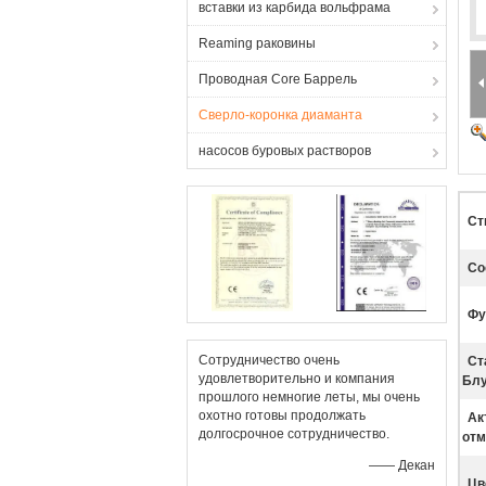
вставки из карбида вольфрама
Reaming раковины
Проводная Core Баррель
Сверло-коронка диаманта
насосов буровых растворов
Ст
Со
Фу
Сотрудничество очень
Ст
удовлетворительно и компания
Блу
прошлого немногие леты, мы очень
охотно готовы продолжать
Ак
долгосрочное сотрудничество.
отм
—— Декан
Цв