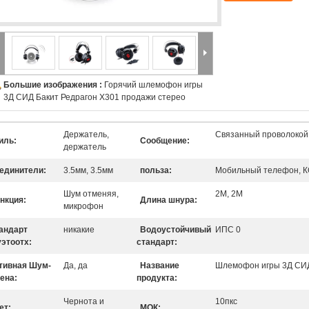
Большие изображения :
Горячий шлемофон игры
3Д СИД Бакит Редрагон Х301 продажи стерео
Держатель,
Связанный проволокой
иль:
Сообщение:
держатель
единители:
3.5мм, 3.5мм
польза:
Мобильный телефон, 
Шум отменяя,
2М, 2М
нкция:
Длина шнура:
микрофон
андарт
никакие
Водоустойчивый
ИПС 0
этоотх:
стандарт:
тивная Шум-
Да, да
Название
Шлемофон игры 3Д СИД
ена:
продукта:
Чернота и
10пкс
ет:
МОК: