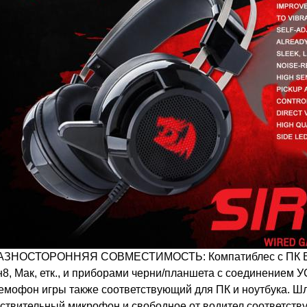
РАЗНОСТОРОННЯЯ СОВМЕСТИМОСТЬ: Компатиблес с ПК Ви
8, Мак, етк., и приборами черни/планшета с соединением 
емофон игры также соответствующий для ПК и ноутбука. Ш
ствительный микрофон и свободное от водител соответств