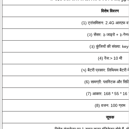
विशेष विवरण
(1) ट्रांसमिशन: 2.4G आरएफ व
(२) सेंसर: ३-जाइरो + ३-गेन
(३) कुंजियों की संख्या: key
(4) रेंज:> 10 मी
(५) बैटरी प्रकार: लिथियम बैटरी में
(6) सामग्री: प्लास्टिक और सि
(7) आकार: 168 * 55 * 16 म
(8) वजन: 100 ग्राम
सूचक