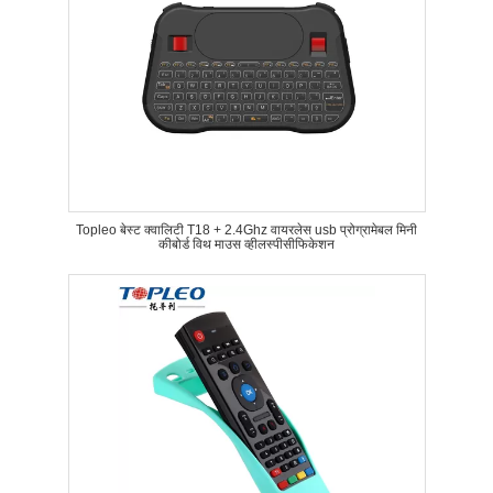
Topleo बेस्ट क्वालिटी T18 + 2.4Ghz वायरलेस usb प्रोग्रामेबल मिनी
कीबोर्ड विथ माउस व्हीलस्पीसीफिकेशन