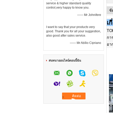
service & higher standard quality
control,very happy to know you.
ข้
—— Mr Johnifere
เก
I want to say that your products very
TOP
good. Thank you for all your suggestion,
also good after sales service.
การ
—— Mr Abílio Cipriano
อาก
สนทนาออนไลน์ตอนนี้ฉัน