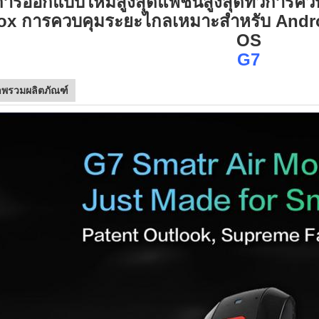
การออกแบบใหม่สูงสุดแฟชั่นสูงสุดทีวีการค
ox การควบคุมระยะไกลเหมาะสำหรับ Androi
OS
G7
พรวมผลิตภัณฑ์