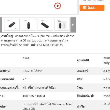
ติดต่อ
ภาพใหญ่ :
การออกแบบใหม่ supre me แฟชั่น max ทีวีการ
ควบคุมระยะไกล G7 set top box การควบคุมระยะไกล
เหมาะสำหรับ Android, หน้าต่าง, Mac, Linux OS
สากล
สัมผ
:
คุณสมบัติ:
สมบู
ส่งผ่าน:
2.4G RF ไร้สาย
เซนเซอร์:
3-Gy
นวนของคีย์:
77
พิสัย:
> 1
ะเภทแบตเตอรี่:
สร้างขึ้นในแบตเตอรี่ลิเธียม
วัสดุ:
พลาส
าด:
168 * 55 * 16MM
ชื่อผลิตภัณฑ์:
การค
เหมาะสำหรับ Android, Windows, Mac,
เซินเ
สมัคร:
ท่าเรือ:
Linux OS