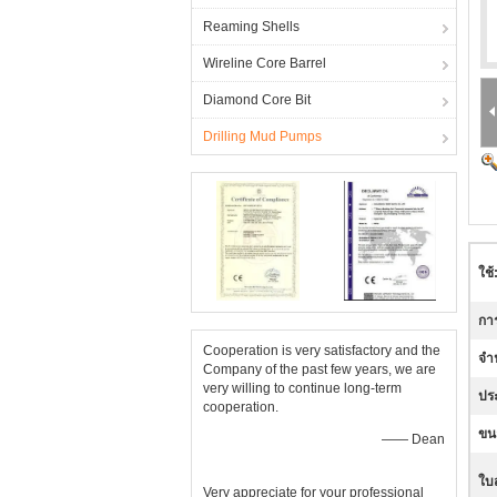
Reaming Shells
Wireline Core Barrel
Diamond Core Bit
Drilling Mud Pumps
ใช้
การ
Cooperation is very satisfactory and the
จำ
Company of the past few years, we are
very willing to continue long-term
ปร
cooperation.
ขน
—— Dean
ใบ
Very appreciate for your professional