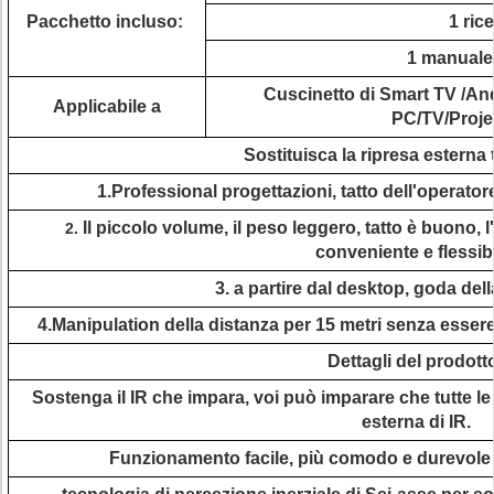
Pacchetto incluso:
1 ric
1 manuale 
Cuscinetto di Smart TV /An
Applicabile a
PC/TV/Proje
Sostituisca la ripresa esterna 
1.Professional progettazioni, tatto dell'operat
Il piccolo volume, il peso leggero, tatto è buono
2.
conveniente e flessibi
3. a partire dal desktop, goda della
4.Manipulation della distanza per 15 metri senza essere 
Dettagli del prodott
Sostenga il IR che impara, voi può imparare che tutte le
esterna di IR.
Funzionamento facile, più comodo e durevole