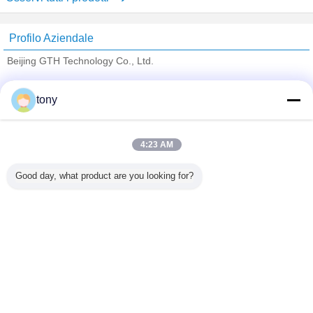
Profilo Aziendale
Beijing GTH Technology Co., Ltd.
Fornitori Verified
tony
Trust Seal
Verified Suplier
4:23 AM
Casa
Good day, what product are you looking for?
Tutti i prodotti
Circa noi
Contattaci
Richiedere un preventivo
Cambi la lingua