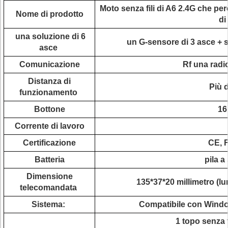
Moto senza fili di A6 2.4G che perc
Nome di prodotto
di
una soluzione di 6
un G-sensore di 3 asce + s
asce
Comunicazione
Rf una radio
Distanza di
Più d
funzionamento
Bottone
16
Corrente di lavoro
Certificazione
CE, 
Batteria
pila a
Dimensione
135*37*20 millimetro (lu
telecomandata
Sistema:
Compatibile con Windo
1 topo senza f