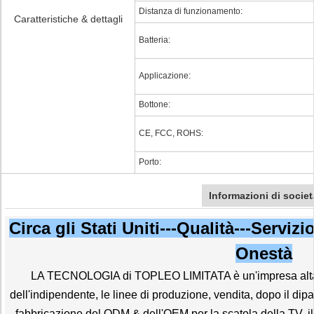
Distanza di funzionamento:
Caratteristiche & dettagli
Batteria:
Applicazione:
Bottone:
CE, FCC, ROHS:
Porto:
Informazioni di societ
Circa gli Stati Uniti---Qualità---Servizi
Onestà
LA TECNOLOGIA di TOPLEO LIMITATA è un'impresa alta 
dell'indipendente, le linee di produzione, vendita, dopo il di
fabbricazione del ODM & dell'OEM per la scatola della TV, il min