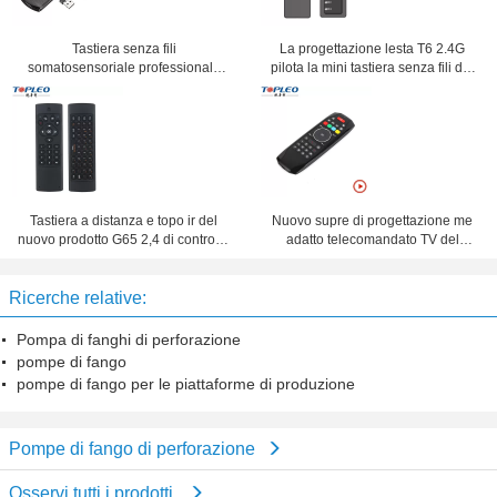
Tastiera senza fili
La progettazione lesta T6 2.4G
somatosensoriale professionale
pilota la mini tastiera senza fili del
del topo di 2,4 gigahertz Fly Air
airmouse del topo con il touchpad
dell'alto grado X6 6-Axis di
progettazione
Tastiera a distanza e topo ir del
Nuovo supre di progettazione me
nuovo prodotto G65 2,4 di controllo
adatto telecomandato TV del
senza fili del cantante TV del
decoder telecomandato massimo il
gigahertz combinati
G7 di modo ad Android, finestra,
Ricerche relative:
mackintosh, OS di Linux
Pompa di fanghi di perforazione
pompe di fango
pompe di fango per le piattaforme di produzione
Pompe di fango di perforazione
Osservi tutti i prodotti