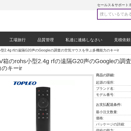
セールス＆サポート:
工場旅行
品質管理
私達に連絡しなさい
見積依頼
s小型2.4g rfの遠隔G20声のGoogleの調査の空気マウスを学ぶ多機能力のキーir
TV箱のrohs小型2.4g rfの遠隔G20声のGoogl
力のキーir
商品の詳細:
起源の場所:
ブランド名:
モデル番号:
お支払配送条件:
最小注文数量:
価格:
パッケージの詳細:
供給の能力: