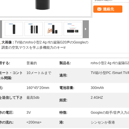
連絡先
大画像 :
TV箱のrohs小型2.4g rfの遠隔G20声のGoogleの
調査の空気マウスを学ぶ多機能力のキーir
用する:
普遍的
製品名:
rohs小型2.4g rfの遠
モート・コント
10メートルまで
TV箱/小型PC /Smart TV/
適用:
ル間隔:
元:
160*45*20mm
電池容量:
300mAh
を送信して下さ
最高5db
2.4GHZ
頻度:
作の電圧:
3V
特徴:
Googleの助手/音声入
作の流れ:
<200ma>
港:
シンセンか香港