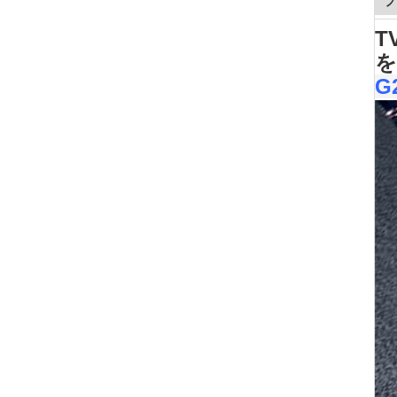
プ
T
を
G