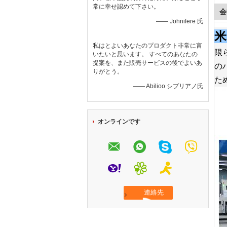
常に幸せ認めて下さい。
会
—— Johnifere 氏
米
私はとよいあなたのプロダクト非常に言
限
いたいと思います。 すべてのあなたの
提案を、また販売サービスの後でよいあ
の
りがとう。
た
—— Abilioo シプリアノ氏
オンラインです