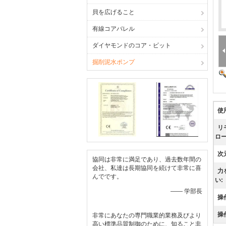
貝を広げること
有線コアバレル
ダイヤモンドのコア・ビット
掘削泥水ポンプ
使
リ
ロー
次
協同は非常に満足であり、過去数年間の
会社、私達は長期協同を続けて非常に喜
力
んでです。
い:
—— 学部長
操
操
非常にあなたの専門職業的業務及びより
高い標準品質制御のために、知ること非