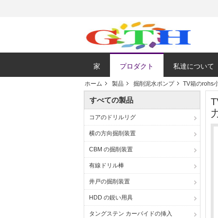
家
プロダクト
私達について
ホーム
製品
掘削泥水ポンプ
TV箱のroh
すべての製品
コアのドリルリグ
横の方向掘削装置
CBM の掘削装置
有線ドリル棒
井戸の掘削装置
HDD の鋭い用具
タングステン カーバイドの挿入