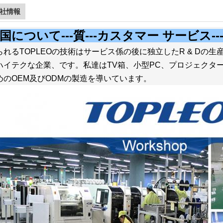
社情報
国について---質---カスタマー サービス--
られるTOPLEOの技術はサービス係の後に独立したR & Dの
ハイテクな企業、です。私達はTV箱、小型PC、プロジェクタ
めのOEM及びODMの製造を導いています。