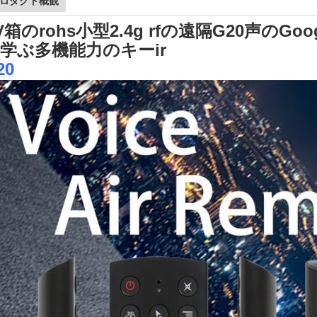
ロダクト概観
V箱のrohs小型2.4g rfの遠隔G20声のG
学ぶ多機能力のキーir
20