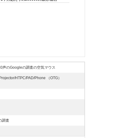
隔G20声のGoogleの調査の空気マウス
Projector/HTPC/PAD/Phone （OTG）
力の調査