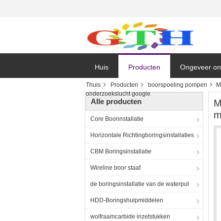
Huis
Producten
Ongeveer on
Thuis
Producten
boorspoeling pompen
M
onderzoekslucht google
Alle producten
M
m
Core Boorinstallatie
Horizontale Richtingboringsinstallaties
CBM Boringsinstallatie
Wireline boor staaf
de boringsinstallatie van de waterput
HDD-Boringshulpmiddelen
wolfraamcarbide inzetstukken