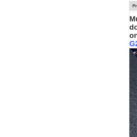
Pr
Mu
do
o
G