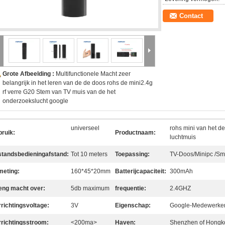
Contact
Grote Afbeelding :
Multifunctionele Macht zeer
belangrijk in het leren van de de doos rohs de mini2.4g
rf verre G20 Stem van TV muis van de het
onderzoekslucht google
universeel
rohs mini van het d
bruik:
Productnaam:
luchtmuis
standsbedieningafstand:
Tot 10 meters
Toepassing:
TV-Doos/Minipc /Sm
meting:
160*45*20mm
Batterijcapaciteit:
300mAh
eng macht over:
5db maximum
frequentie:
2.4GHZ
rrichtingsvoltage:
3V
Eigenschap:
Google-Medewerker/
rrichtingsstroom:
<200ma>
Haven:
Shenzhen of Hongk