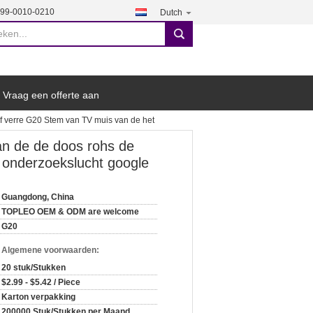
199-0010-0210
Dutch
search
Vraag een offerte aan
 rf verre G20 Stem van TV muis van de het
van de de doos rohs de
 onderzoekslucht google
Guangdong, China
TOPLEO OEM & ODM are welcome
G20
n Algemene voorwaarden:
20 stuk/Stukken
$2.99 - $5.42 / Piece
Karton verpakking
200000 Stuk/Stukken per Maand