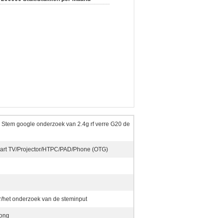
e Stem google onderzoek van 2.4g rf verre G20 de
art TV/Projector/HTPC/PAD/Phone (OTG)
het onderzoek van de steminput
ong