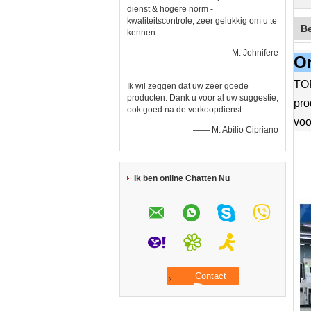
dienst & hogere norm -
kwaliteitscontrole, zeer gelukkig om u te
Be
kennen.
—— M. Johnifere
On
TOP
Ik wil zeggen dat uw zeer goede
producten. Dank u voor al uw suggestie,
pro
ook goed na de verkoopdienst.
voo
—— M. Abílio Cipriano
Ik ben online Chatten Nu