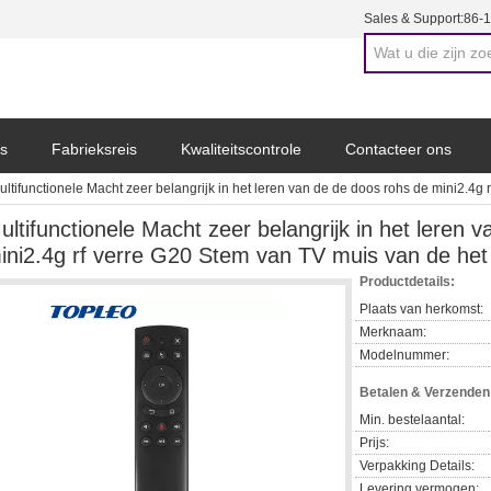
Sales & Support:
86-
s
Fabrieksreis
Kwaliteitscontrole
Contacteer ons
ultifunctionele Macht zeer belangrijk in het leren van de de doos rohs de mini2.4g
ultifunctionele Macht zeer belangrijk in het leren 
ini2.4g rf verre G20 Stem van TV muis van de het
Productdetails:
Plaats van herkomst:
Merknaam:
Modelnummer:
Betalen & Verzende
Min. bestelaantal:
Prijs:
Verpakking Details:
Levering vermogen: