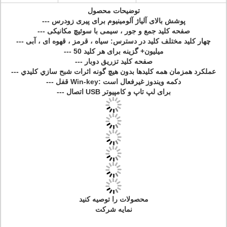
توضیحات محصول
--- پوشش بالای آلیاژ آلومینیوم برای پیری زودرس
--- صفحه کلید جمع و جور ، سیمی با سوئیچ مکانیکی
--- چهار کلید مختلف کلید در دسترس: سیاه ، قرمز ، قهوه ای ، آبی
--- 50 میلیون+ گزینه برای هر کلید
--- صفحه کلید تزریق دوبار
--- عملكرد همزمان همه كليدها بدون هيچ گونه اثرات شبح سازي كليدي
--- قفل Win-key: دکمه ویندوز غیرفعال است
--- اتصال USB برای لپ تاپ و کامپیوتر
محصولات را توصیه کنید
نمایه شرکت