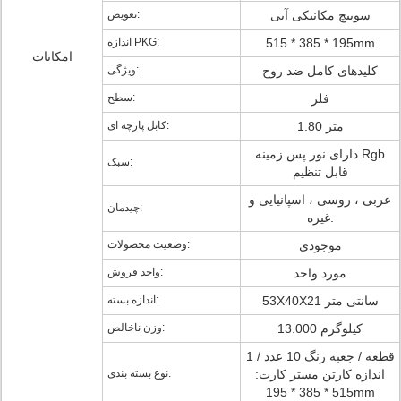
سوییچ مکانیکی آبی
تعویض:
515 * 385 * 195mm
اندازه PKG:
امکانات
کلیدهای کامل ضد روح
ویژگی:
فلز
سطح:
1.80 متر
کابل پارچه ای:
دارای نور پس زمینه Rgb
سبک:
قابل تنظیم
عربی ، روسی ، اسپانیایی و
چیدمان:
غیره.
موجودی
وضعیت محصولات:
مورد واحد
واحد فروش:
53X40X21 سانتی متر
اندازه بسته:
13.000 کیلوگرم
وزن ناخالص:
1 قطعه / جعبه رنگ 10 عدد /
اندازه کارتن مستر کارت:
نوع بسته بندی:
515 * 385 * 195mm