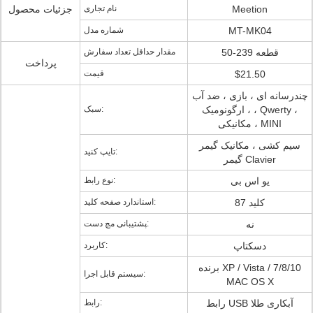
Meetion
نام تجاری
جزئیات محصول
MT-MK04
شماره مدل
50-239 قطعه
مقدار حداقل تعداد سفارش
پرداخت
$21.50
قیمت
چندرسانه ای ، بازی ، ضد آب
، ارگونومیک ، Qwerty ،
سبک:
مکانیکی ، MINI
سیم کشی ، مکانیک گیمر
تایپ کنید:
گیمر Clavier
یو اس بی
نوع رابط:
87 کلید
استاندارد صفحه کلید:
نه
پشتیبانی مچ دست:
دسکتاپ
کاربرد:
برنده XP / Vista / 7/8/10
سیستم قابل اجرا:
MAC OS X
رابط USB آبکاری طلا
رابط: