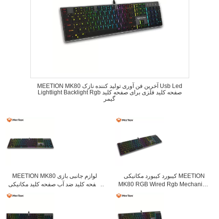
MEETION MK80 آخرین فن آوری تولید کننده نازک Usb Led
Lightlight Backlight Rgb صفحه کلید فلزی برای صفحه کلید
گیمر
کیبورد کیبورد مکانیکی MEETION
MEETION MK80 لوازم جانبی بازی
MK80 RGB Wired Rgb Mechanical
صفحه کلید ضد آب صفحه کلید مکانیکی
با سوئیچ سبک
LED برای بازی Gamer Player