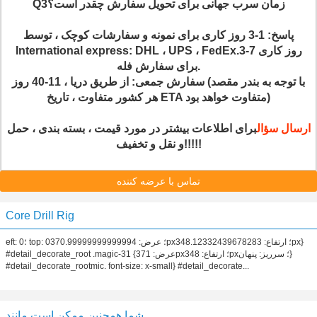
Q3زمان سرب جهانی برای تحویل سفارش چقدر است؟
پاسخ: 1-3 روز کاری برای نمونه و سفارشات کوچک ، توسط
International express: DHL ، UPS ، FedEx.3-7 روز کاری
برای سفارش فله.
سفارش جمعی: از طریق دریا ، 11-40 روز (با توجه به بندر مقصد
هر کشور متفاوت ، تاریخ ETA متفاوت خواهد بود)
ارسال سؤال
برای اطلاعات بیشتر در مورد قیمت ، بسته بندی ، حمل
و نقل و تخفیف!!!!!
تماس با عرضه کننده
Core Drill Rig
eft: 0؛ top: 0؛ عرض: 370.99999999999994px؛ ارتفاع: 348.12332439678283px}
#detail_decorate_root .magic-31 {عرض: 371px؛ ارتفاع: 348px؛ سرریز: پنهان}
#detail_decorate_rootmic. font-size: x-small} #detail_decorate...
شما همچنین ممکن است مانند