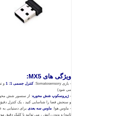
ویژگی های MX5:
- بازی Somatosensory:
کنترل جسمی 1: 1
و تش
می شود)
-
ژیروسکوپ شش محوره
و سنجش فضا را شناسایی کنید ، یک کنترل دقیق و
- ماوس هوا:
ماوس سه بعدی
ثانیه) و بدون رانش ، می توانید با کلیک دقیق