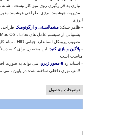
- نیازی به قرارگیری روی میز کار نیست ، شانه ها
- مدیریت هوشمند انرژی: طراحی هوشمند مدیری
انرژی
- ظاهر شیک:
مینیمالیستی و ارگونومیک
طراحی ،
- پشتیبانی از سیستم عامل های Android ، Windows ، Mac OS ، Lilux ، فاصله موثر بیش از 10 متر بالاتر است
- تصویب پروتکل استاندارد جهانی HID ، تمام کلیدها کیبورد استاندارد هستند
-
پلاگین و بازی کنید
مناسب است
- استاندارد
6-محور ژیرو
، می تواند به صورت افق
- لامپ نوری داخلی ساخته شده در پایین ، می تو
توضیحات محصول