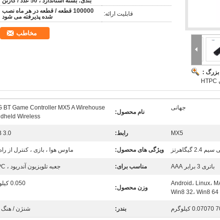
بندی: بسته استاندارد ، 50 عدد / کارتن
100000 قطعه / قطعه در هر ماه نصب
قابلیت ارائه:
شده پذیرفته می شود
مخاطب
بزرگ :
جهانی
G BT Game Controller MX5 A Wirehouse
نام محصول:
dheld Wireless
MX5
رابط:
 3.0
سیم 2.4 گیگاهرتز
ویژگی های محصول:
ماوس هوا ، بازی ، کنترل از راه
باتری 3 برابر AAA
مناسب برای:
جعبه تلویزیون آندریود ، HTPC
Android، Linux، 
0.050 کیلوگرم
وزن محصول:
Win8 32، Win8 64
0.0 کیلوگرم
بندر:
شنژن / هنگ 