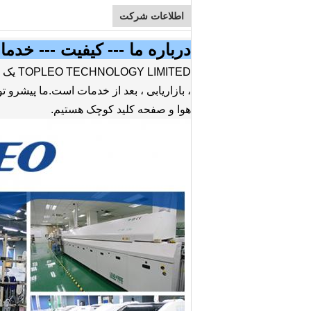
اطلاعات شرکت
درباره ما --- کیفیت --- خد
MITED
هوا و صفحه کلید کوچک هستیم.