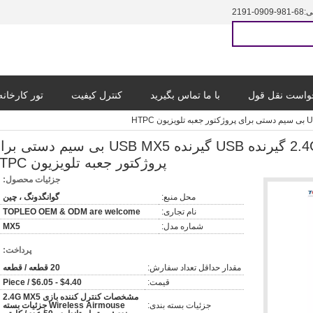
ی:
86-189-9090-1912
واست نقل قول
با ما تماس بگیرید
کنترل کیفیت
تور کارخانه
کنترل کننده بازی 2.4G BT گیرنده USB گیرنده USB MX5 بی سیم دستی
پروژکتور جعبه تلویزیون HTPC
جزئیات محصول:
محل منبع:
گوانگدونگ ، چین
نام تجاری:
TOPLEO OEM & ODM are welcome
شماره مدل:
MX5
پرداخت:
مقدار حداقل تعداد سفارش:
20 قطعه / قطعه
قیمت:
$4.40 - $6.05 / Piece
مشخصات کنترل کننده بازی 2.4G MX5
جزئیات بسته بندی:
Wireless Airmouse جزئیات بسته