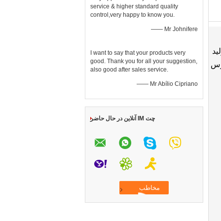
service & higher standard quality
control,very happy to know you.
—— Mr Johnifere
لید
I want to say that your products very
good. Thank you for all your suggestion,
، ماوس
also good after sales service.
—— Mr Abílio Cipriano
چت IM آنلاین در حال حاضر