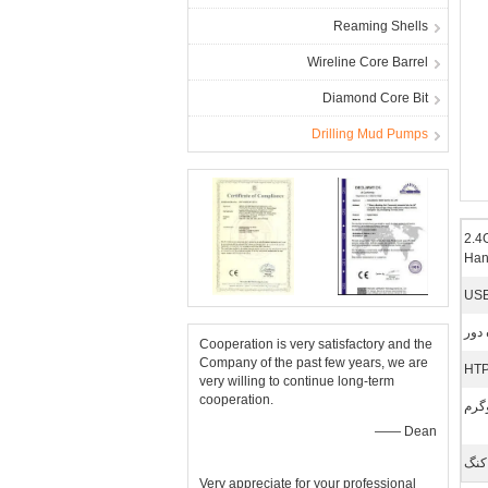
Reaming Shells
Wireline Core Barrel
Diamond Core Bit
Drilling Mud Pumps
2.4
Han
USB
 دور
Cooperation is very satisfactory and the
Company of the past few years, we are
very willing to continue long-term
cooperation.
—— Dean
کنگ
Very appreciate for your professional