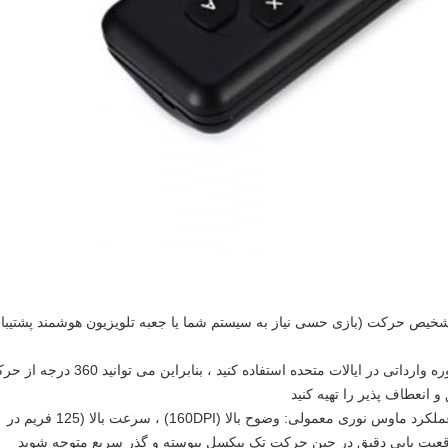
خیص حرکت (بازی حسی نیاز به سیستم شما یا جعبه تلویزیون هوشمند پشتیبا
: از سنسور شش محوره وارداتی در ایالات متحده استفاده کنید ، بنابراین می توانید
 انعطاف پذیر را تهیه کنید
برای دستیابی به عملکرد ماوس نوری معمولی: وضوح بالا (160DPI) ، سرعت بالا (125 فریم در
 موقعیت یابی دقیق در حین حرکت تک پیکسل پیوسته و گذر سریع متوجه شوید