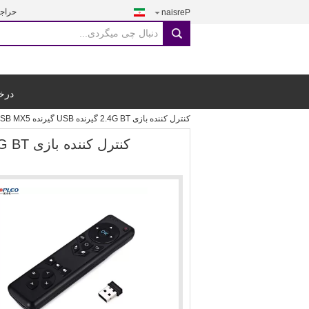
حراج
Persian
search
درخ
کنترل کننده بازی 2.4G BT گیرنده USB گیرنده USB MX5 بی سیم دستی برای پروژکتور جعبه تلویزیون HTPC