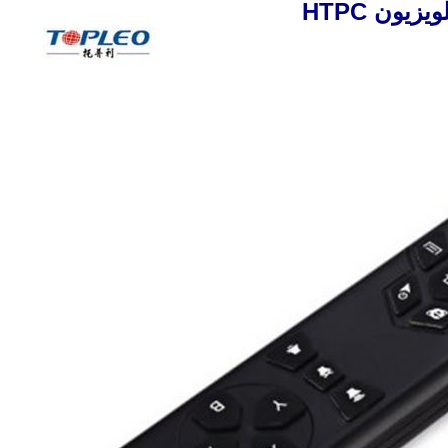
یون HTPC