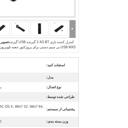
کنترل کننده بازی 2.4G BT گیرنده USB گیرنده
تصویر 
USB MX5 بی سیم دستی برای پروژکتور جعبه تلویزیون HTPC
استفاده کنید:
مدل:
نوع اتصال:
بی 
طراحی شده توسط:
MAC OS X، Win7 32، Win7 64،
پشتیبانی از سیستم:
وزن بسته بندی:
70 7070