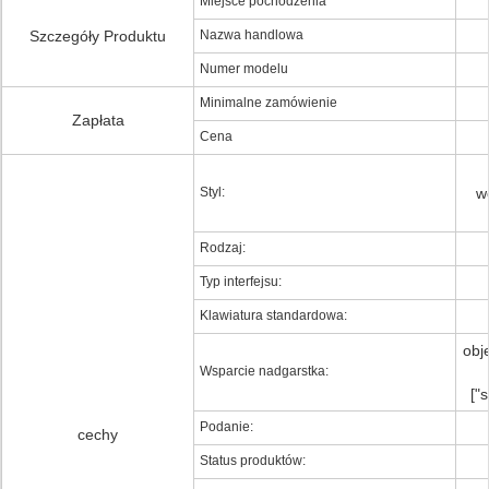
Miejsce pochodzenia
Szczegóły Produktu
Nazwa handlowa
Numer modelu
Minimalne zamówienie
Zapłata
Cena
Styl:
w
Rodzaj:
Typ interfejsu:
Klawiatura standardowa:
obj
Wsparcie nadgarstka:
["
Podanie:
cechy
Status produktów: