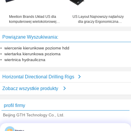
Meetion Brands Układ US dla
US Layout Najnowszy najtańszy
komputerowej wielokolorowej
dla graczy Ergonomiczna
podświetlanej klawiatury
przewodowa klawiatura z
Klawiatura dla graczy do gier
membraną do gier z
Powiązane Wyszukiwania:
komputerowych
podświetleniem
wiercenie kierunkowe poziome hdd
wiertarka kierunkowa pozioma
wiertnica hydrauliczna
Horizontal Directional Drilling Rigs
Zobacz wszystkie produkty
profil firmy
Beijing GTH Technology Co., Ltd.
sprawdzonych dostawców