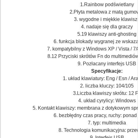
1.Rainbow podświetlany
2.Płyta metalowa z matą gumo
3. wygodne i miękkie klawisz
4. nadaje się dla graczy
5.19 klawiszy anti-ghosting
6. funkcja blokady wygranej ze wska
7. kompatybilny z Windows XP / Vista / 7
8.12 Przyciski skrótów Fn do multimediów,
9. Pozłacany interfejs USB
Specyfikacje:
1. układ klawiatury: Eng / Esn / Ar
2. liczba kluczy: 104/105
3.Liczba klawiszy skrótu: 12 
4. układ cyrylicy: Windows
5. Kontakt klawiszy: membrana z dotykowym s
6. bezbłędny czas pracy, ruchy: pona
7. typ: multimedia
8. Technologia komunikacyjna: pr
9. Interfejs USB