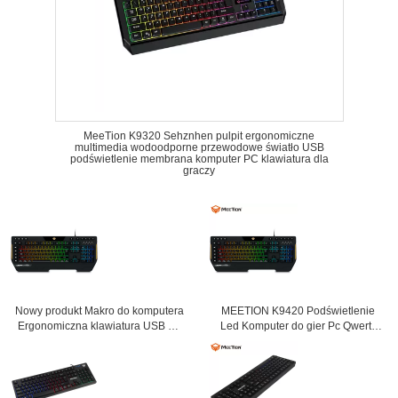
MeeTion K9320 Sehznhen pulpit ergonomiczne
multimedia wodoodporne przewodowe światło USB
podświetlenie membrana komputer PC klawiatura dla
graczy
Nowy produkt Makro do komputera
MEETION K9420 Podświetlenie
Ergonomiczna klawiatura USB do
Led Komputer do gier Pc Qwerty
gier RGB dla graczy
Ergonomiczna programowalna
komputerowych
klawiatura membranowa USB do
gier