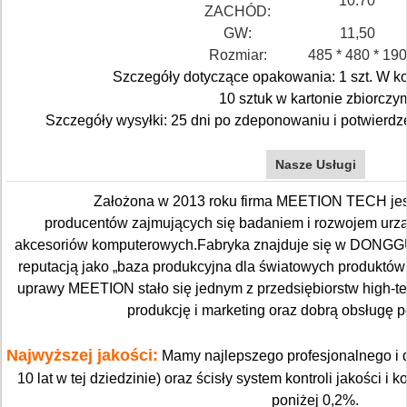
10.70
ZACHÓD:
GW:
11,50
Rozmiar:
485 * 480 * 190
Szczegóły dotyczące opakowania: 1 szt. W k
10 sztuk w kartonie zbiorczy
Szczegóły wysyłki: 25 dni po zdeponowaniu i potwierd
Nasze Usługi
Założona w 2013 roku firma MEETION TECH jest
producentów zajmujących się badaniem i rozwojem urząd
akcesoriów komputerowych.Fabryka znajduje się w DONGGU
reputacją jako „baza produkcyjna dla światowych produktów 
uprawy MEETION stało się jednym z przedsiębiorstw high-tec
produkcję i marketing oraz dobrą obsługę
Najwyższej jakości:
Mamy najlepszego profesjonalnego i 
10 lat w tej dziedzinie) oraz ścisły system kontroli jakości i
poniżej 0,2%.