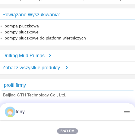
podczerwień do sterowania
zdalnego sterowania Nadaje się
telewizorem z klawiaturą i myszą
do systemów Android, Windows,
Powiązane Wyszukiwania:
Mac, Linux
pompa płuczkowa
pompy płuczkowe
pompy płuczkowe do platform wiertniczych
Drilling Mud Pumps
Zobacz wszystkie produkty
profil firmy
Beijing GTH Technology Co., Ltd.
sprawdzonych dostawców
tony
Trust Seal
Verified Suplier
6:43 PM