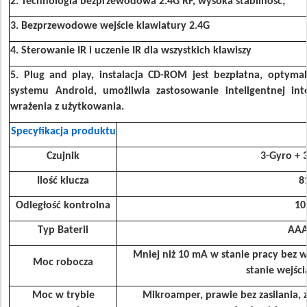
2. Technologia bezprzewodowa 2.4G RF, wysoka stabilność;
3. Bezprzewodowe wejście klawiatury 2.4G
4. Sterowanie IR i uczenie IR dla wszystkich klawiszy
5. Plug and play, instalacja CD-ROM jest bezpłatna, optymal
systemu Android, umożliwia zastosowanie inteligentnej int
wrażenia z użytkowania.
Specyfikacja produktu
Czujnik
3-Gyro + 
Ilość klucza
8
Odległość kontrolna
1
Typ Baterii
AAA
Mniej niż 10 mA w stanie pracy bez w
Moc robocza
stanie wejśc
Moc w trybie
Mikroamper, prawie bez zasilania,