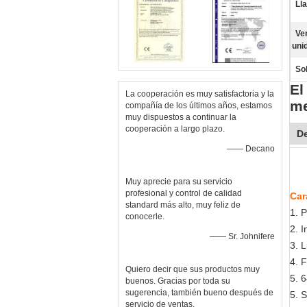
Ll
Ve
uni
So
El
La cooperación es muy satisfactoria y la
me
compañía de los últimos años, estamos
muy dispuestos a continuar la
cooperación a largo plazo.
De
—— Decano
Muy aprecie para su servicio
profesional y control de calidad
Car
standard más alto, muy feliz de
1.
P
conocerle.
2. 
—— Sr. Johnifere
3. 
4. 
Quiero decir que sus productos muy
5. 
buenos. Gracias por toda su
sugerencia, también bueno después de
5. 
servicio de ventas.