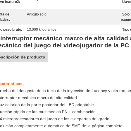
ave feature2:
Llave
nta de
Artículo solo
Solo 
dades:
paque
lo peso bruto:
13,000 kilogramos
Tipo 
 interruptor mecánico macro de alta calidad 
cánico del juego del videojugador de la PC
scripción de producto
acterísticas:
rueba del desgaste de la tecla de la inyección de Lucency y alta transm
Interruptor mecánico macro de alta calidad
Luz colorida de la parte posterior del LED adaptable
Función rápida de las multimedias FN + combinación
64 microprocesadores del juego de los e-deportes del grado
Solución completamente automática de SMT de la página completa