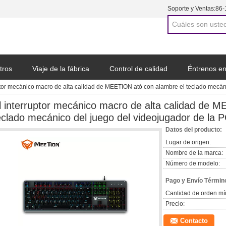
Soporte y Ventas:
86-
tros
Viaje de la fábrica
Control de calidad
Éntrenos en
ptor mecánico macro de alta calidad de MEETION ató con alambre el teclado mecán
a cotización
l interruptor mecánico macro de alta calidad de 
eclado mecánico del juego del videojugador de la 
Datos del producto:
Lugar de origen:
Nombre de la marca:
Número de modelo:
Pago y Envío Términ
Cantidad de orden mí
Precio:
Contacto