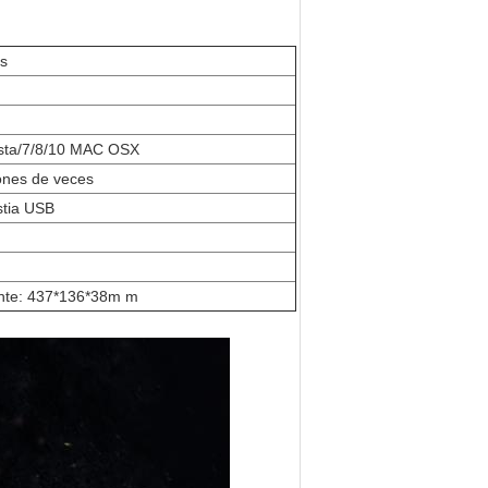
as
sta/7/8/10 MAC OSX
ones de veces
stia USB
te: 437*136*38m m