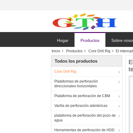
Hogar
Productos
Sobre noso
Inicio
Productos
Core Drill Rig
El interru
Solicitar un
Todos los productos
E
t
Core Drill Rig
Plataformas de perforación
direccionales horizontales
Plataforma de perforación de CBM
Varilla de perforación alámbricas
plataforma de perforación del pozo de
agua
Herramientas de perforación de HDD