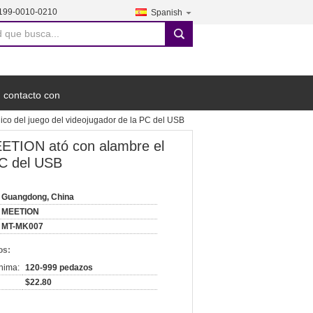
199-0010-0210
Spanish
search
 contacto con
ico del juego del videojugador de la PC del USB
MEETION ató con alambre el
PC del USB
Guangdong, China
MEETION
MT-MK007
os:
nima:
120-999 pedazos
$22.80