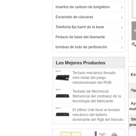
insertos de carburo de tungsteno
Escariado de cáscaras
Telefonía fija barril de la base
Pedazo de base del diamante
bombas de lodo de perforación
Los Mejores Productos
Teclado mecánico llevado
Est
mini metal del juego
retroiluminado del RGB
Tenkeyless del videojugador
Tip
Teclado de Mechnical
de la PC de OUTEM
Mehanical del contraluz de la
programable sin Numpad
tecnología del fabricante
Ay
programable de aluminio de
muñ
El último Usb llevó el teclado
Azerty del ruso el último con la
mecánico del tablero
luz
Sit
dominante del Rgb del francés
del metal ruso ligero de Azerty
pro
para el teclado del juego