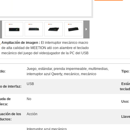
Ampliación de imagen :
El interruptor mecánico macro
de alta calidad de MEETION ató con alambre el teclado
mecánico del juego del videojugador de la PC del USB
Juego, estándar, prenda impermeable, multimedias,
ilo:
Tipo:
interruptor azul Qwerty, mecánico, mecánico
USB
Están
o de interfaz:
teclad
uda de
No
Uso:
eca:
uación de los
Acción
Llave
ductos:
Interruptor azul mecánico