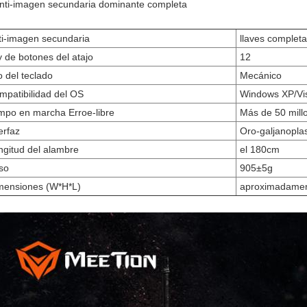
Anti-imagen secundaria dominante completa
i-imagen secundaria
llaves complet
 de botones del atajo
12
o del teclado
Mecánico
patibilidad del OS
Windows XP/Vi
mpo en marcha Erroe-libre
Más de 50 mill
erfaz
Oro-galjanopla
gitud del alambre
el 180cm
so
905±5g
ensiones (W*H*L)
aproximadamen