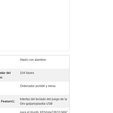
Atado con alambre
dar del
104 llaves
o:
Ordenador portátil y mesa
Interfaz del teclado del juego de la
 Feature1:
Oro-galjanoplastia USB
para el triunfo XP/Vista/7/8/10 MAC