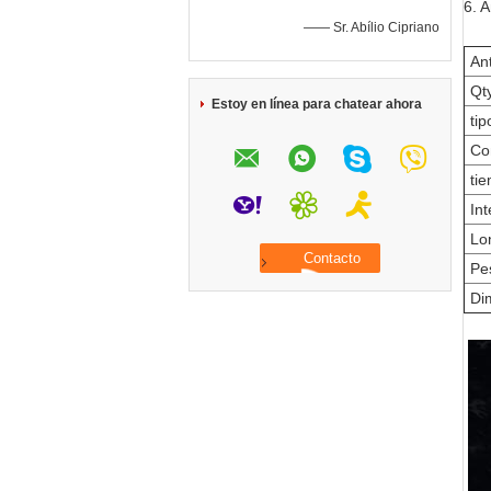
6. 
—— Sr. Abílio Cipriano
Ant
Qty
Estoy en línea para chatear ahora
tip
Com
tie
Int
Lon
Pe
Dim