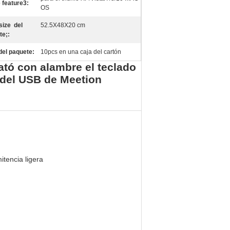
 feature3:
OS
size del
52.5X48X20 cm
te;:
del paquete:
10pcs en una caja del cartón
ató con alambre el teclado
 del USB de Meetion
itencia ligera