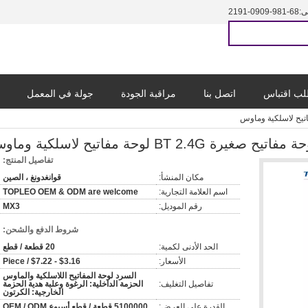
ى:
86-189-9090-1912
ب اقتباس
اتصل بنا
مراقبة الجودة
جولة في المعمل
تفاصيل المنتج:
مكان المنشأ:
قوانغدونغ ، الصين
اسم العلامة التجارية:
TOPLEO OEM & ODM are welcome
رقم الموديل:
MX3
شروط الدفع والشحن:
الحد الأدنى لكمية:
20 قطعة / قطع
الأسعار:
$3.16 - $7.22 / Piece
السرد لوحة المفاتيح اللاسلكية والماوس
تفاصيل التغليف:
الحزمة الداخلية: الرغوة وعلبة هدية الحزمة
الخارجية: الكرتون
القدرة على العرض:
5100000 قطعة / قطع أسبوع OEM / ODM