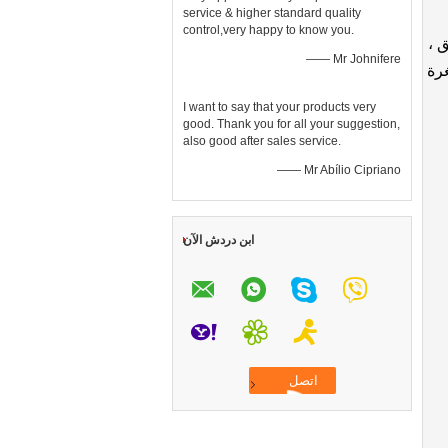
service & higher standard quality
control,very happy to know you.
لتسويق ،
—— Mr Johnifere
غرة
I want to say that your products very
good. Thank you for all your suggestion,
also good after sales service.
—— Mr Abílio Cipriano
ابن دردش الآن