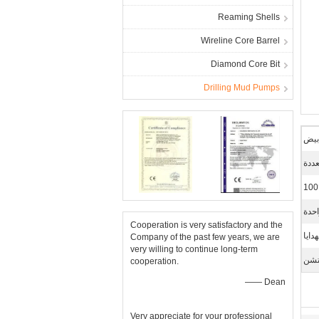
Reaming Shells
Wireline Core Barrel
Diamond Core Bit
Drilling Mud Pumps
بيض
ددة
100
حدة
Cooperation is very satisfactory and the
دايا
Company of the past few years, we are
very willing to continue long-term
تشن
cooperation.
—— Dean
Very appreciate for your professional