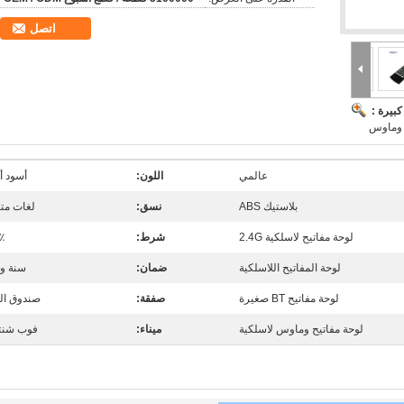
اتصل
بيرة :
ة وماوس
عالمي
اللون:
أسود أ
بلاستيك ABS
نسق:
لغات متع
لوحة مفاتيح لاسلكية 2.4G
شرط:
٪
لوحة المفاتيح اللاسلكية
ضمان:
سنة وا
لوحة مفاتيح BT صغيرة
صفقة:
صندوق اله
لوحة مفاتيح وماوس لاسلكية
ميناء:
فوب شن