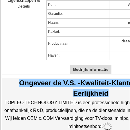
Eigenschappen &
Punt:
W
Details
Garantie:
Naam:
m
Pakket:
draa
Productnaam:
Haven:
Bedrijfsinformatie
Ongeveer de V.S. -Kwaliteit-Klant
Eerlijkheid
TOPLEO TECHNOLOGY LIMITED is een professionele high-
onafhankelijk R&D, productielijnen, die na de dienstenafdeli
Wij leiden OEM & ODM Vervaardiging voor TV-doos, minipc, p
minitoetsenbord.