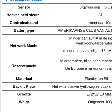
Sensor
3-gyroscoop + 3-G
Hoeveelheid sleutel
81
Controleafstand
meer dan 10
Batterijtype
AMERIKAANSE CLUB VAN AUT
Minder dan 10mA in de in
werkvoorwaarde witou
Het werk Macht
minder dan verzadigen 15mA 
Microampère, bijna geen mach
Reservemacht
De Europese milieunorm van
Materiaal
Plastiek en Silic
Backlit Kleur
Het witte blauwe /yellow/green/Lake 
Grootte
172*52*19 M
Weigt
Ongeveer 100