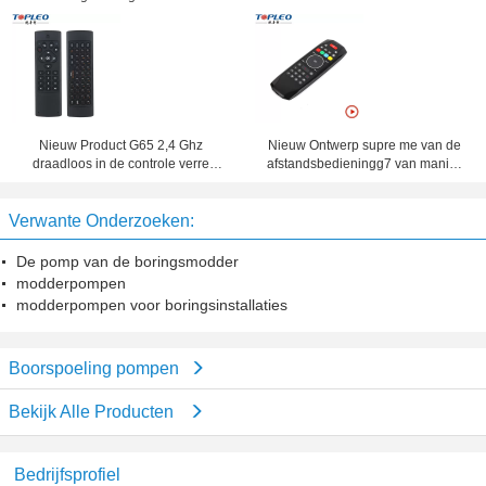
Somatosensory 2,4 GHz
de ontwerpt6 2.4G Vlieg met
Draadloos Fly Air Muistoetsenbord
touchpad
Nieuw Product G65 2,4 Ghz
Nieuw Ontwerp supre me van de
draadloos in de controle verre
afstandsbedieningg7 van manier
toetsenbord van zangertv en
maximum TV vastgestelde hoogste
muiscombo
de doosafstandsbediening
Verwante Onderzoeken:
Geschikt voor Android, Venster,
MAC, Linux OS
De pomp van de boringsmodder
modderpompen
modderpompen voor boringsinstallaties
Boorspoeling pompen
Bekijk Alle Producten
Bedrijfsprofiel