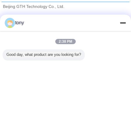
Beijing GTH Technology Co., Ltd.
Verified Leveranciers
tony
Trust Seal
Verified Suplier
2:38 PM
Thuis
Good day, what product are you looking for?
Alle producten
Ongeveer ons
Contacteer ons
Vraag een offerte aan
Veranderingstaal