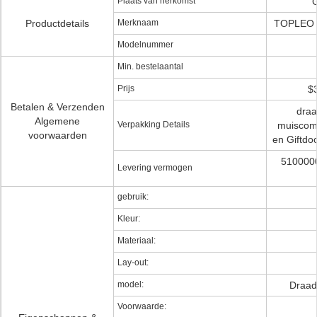
Plaats van herkomst
G
Productdetails
Merknaam
TOPLEO 
Modelnummer
Min. bestelaantal
Prijs
$3
Betalen & Verzenden
draa
Algemene
Verpakking Details
muiscom
voorwaarden
en Giftdo
5100000
Levering vermogen
gebruik:
Kleur:
Materiaal:
Lay-out:
model:
Draad
Voorwaarde: