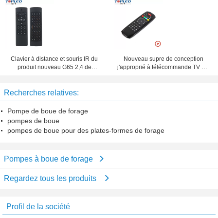
gigahertz Fly Air de la haute
d'airmouse de souris avec le
catégorie X6 6-Axis de conception
touchpad
Clavier à distance et souris IR du
Nouveau supre de conception
produit nouveau G65 2,4 de
j'approprié à télécommande TV G7
contrôle sans fil du chanteur TV de
de boîtier décodeur à
gigahertz combinés
télécommande maximum de la
Recherches relatives:
mode à Android, fenêtre, Mac, OS
de Linux
Pompe de boue de forage
pompes de boue
pompes de boue pour des plates-formes de forage
Pompes à boue de forage
Regardez tous les produits
Profil de la société