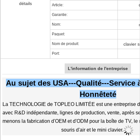
détails
Article:
Garantie:
Nom:
Paquet:
Nom de produit:
clavier 
Port:
L'information de l'entreprise
Au sujet des USA---Qualité---Service à 
Honnêteté
La TECHNOLOGIE de TOPLEO LIMITÉE est une entreprise de 
avec R&D indépendante, lignes de production, vente, après s
menons la fabrication d'OEM et d'ODM pour la boîte de TV, le m
souris d'air et le mini clavier.