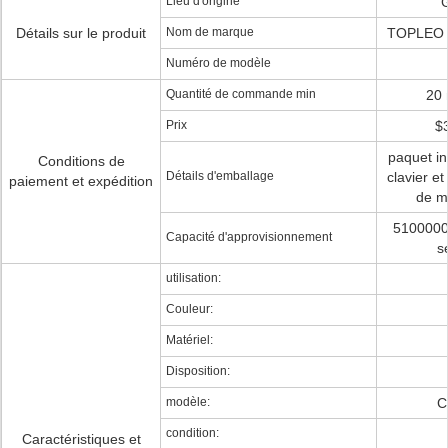
Lieu d'origine
G
Détails sur le produit
Nom de marque
TOPLEO 
Numéro de modèle
Quantité de commande min
20 
Prix
$3
paquet in
Conditions de
Détails d'emballage
clavier e
paiement et expédition
de m
5100000
Capacité d'approvisionnement
s
utilisation:
Couleur:
Matériel:
Disposition:
modèle:
C
condition:
Caractéristiques et