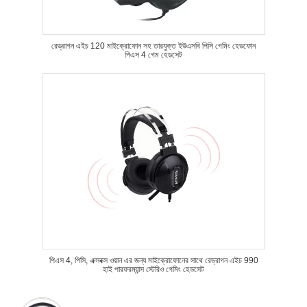
রেড্রাগন এইচ 120 মাইক্রোফোন সহ তারযুক্ত ইউএসবি পিসি গেমিং হেডফোন
পিএস 4 গেম হেডসেট
পিএস 4, পিসি, এক্সবক্স ওয়ান এর জন্য মাইক্রোফোনের সাথে রেড্রাগন এইচ 990
হাই পারফরম্যান্স স্টেরিও গেমিং হেডসেট