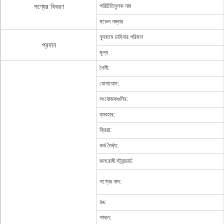
পণ্যের বিবরণ
পরিচিতিমুলক নাম
মডেল নম্বার
ন্যূনতম চাহিদার পরিমাণ
প্রদান
মূল্য
শৈলী:
যোগাযোগ:
সংযোজকগুলির:
ব্যবহার:
ক্রিয়া:
কর্ড দৈর্ঘ্য:
জলরোধী স্ট্যান্ডার্ড:
পণ্যের নাম:
রঙ:
পাদান: