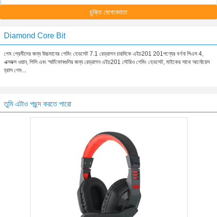
চুক্তি যোগানদাতা
Diamond Core Bit
গেম প্রেমীদের জন্য উচ্চমানের গেমিং হেডসেট 7.1 রেড্রাগন চারদিকে এইচ201 201পণ্যের বর্ণনা পিএস 4,
এক্সবক্স ওয়ান, পিসি এবং স্মার্টফোনগুলির জন্য রেড্রাগন এইচ201 স্টেরিও গেমিং হেডসেট, মাইকের সাথে আর্নোয়েস
হ্রাস গেম...
তুমি এটাও পছন্দ করতে পারো