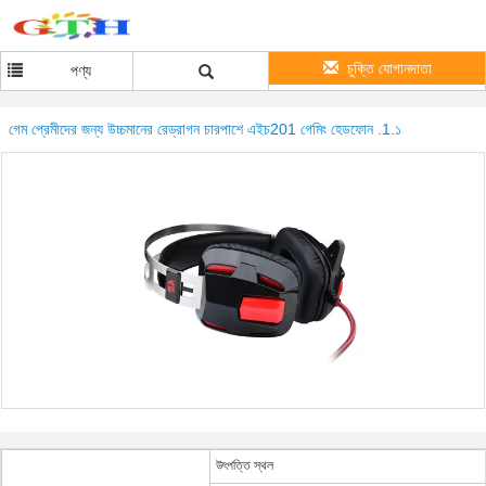
চুক্তি যোগানদাতা
পণ্য
গেম প্রেমীদের জন্য উচ্চমানের রেড্রাগন চারপাশে এইচ201 গেমিং হেডফোন .1.১
উৎপত্তি স্থল