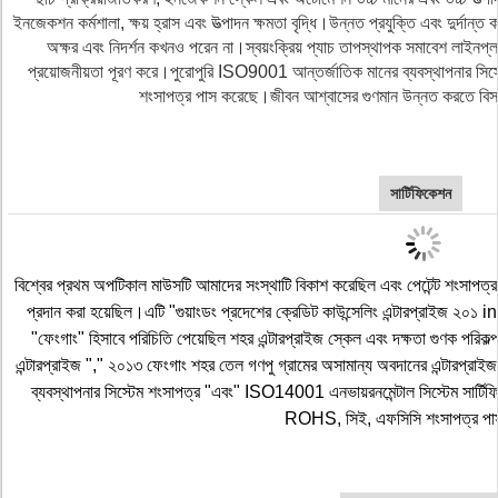
ইনজেকশন কর্মশালা, ক্ষয় হ্রাস এবং উত্পাদন ক্ষমতা বৃদ্ধি।উন্নত প্রযুক্তি এবং দুর্দান্ত 
অক্ষর এবং নিদর্শন কখনও পরেন না।স্বয়ংক্রিয় প্যাচ তাপস্থাপক সমাবেশ লাইনপ
প্রয়োজনীয়তা পূরণ করে।পুরোপুরি ISO9001 আন্তর্জাতিক মানের ব্যবস্থাপনার স
শংসাপত্র পাস করেছে।জীবন আশ্বাসের গুণমান উন্নত করতে বিস্তৃ
সার্টিফিকেশন
বিশ্বের প্রথম অপটিকাল মাউসটি আমাদের সংস্থাটি বিকাশ করেছিল এবং পেটেন্ট শংসাপত্
প্রদান করা হয়েছিল।এটি "গুয়াংডং প্রদেশের ক্রেডিট কাউন্সেলিং এন্টারপ্রাইজ ২০১ in"
"ফেংগাং" হিসাবে পরিচিতি পেয়েছিল শহর এন্টারপ্রাইজ স্কেল এবং দক্ষতা গুণক পরিকল
এন্টারপ্রাইজ "," ২০১৩ ফেংগাং শহর তেল গণপু গ্রামের অসামান্য অবদানের এন্টারপ্র
ব্যবস্থাপনার সিস্টেম শংসাপত্র "এবং" ISO14001 এনভায়রনমেন্টাল সিস্টেম সার্
ROHS, সিই, এফসিসি শংসাপত্র প