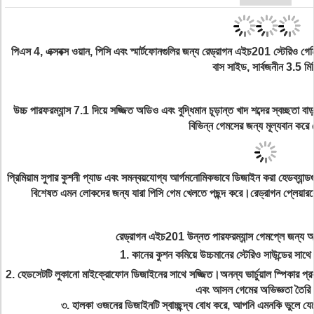
পিএস 4, এক্সবক্স ওয়ান, পিসি এবং স্মার্টফোনগুলির জন্য রেড্রাগন এইচ201 স্টেরিও গ
বাস সাইড, সার্বজনীন 3.5 মি
উচ্চ পারফরম্যান্স 7.1 দিয়ে সজ্জিত অডিও এবং বুদ্ধিমান চূড়ান্ত খাদ শব্দের স্বচ্ছতা ব
বিভিন্ন গেমসের জন্য মূল্যবান কর
প্রিমিয়াম সুপার কুশনী প্যাড এবং সমন্বয়যোগ্য আর্গমনোমিকভাবে ডিজাইন করা হেডব্যান
বিশেষত এমন লোকদের জন্য যারা পিসি গেম খেলতে পছন্দ করে।রেড্রাগন প্লেয়ারকে 
রেড্রাগন এইচ201 উন্নত পারফরম্যান্স গেমপ্লে জন্য আ
1. কানের কুশন কমিয়ে উচ্চমানের স্টেরিও সাউন্ডের সাথে
2. হেডসেটটি লুকানো মাইক্রোফোন ডিজাইনের সাথে সজ্জিত।অনন্য ভার্চুয়াল স্পিকার প্রযুক্ত
এবং আসল গেমের অভিজ্ঞতা তৈরি
৩. হালকা ওজনের ডিজাইনটি স্বাচ্ছন্দ্য বোধ করে, আপনি এমনকি ভুলে