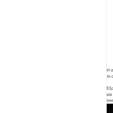
Η σ
το 
Εξο
και
imm