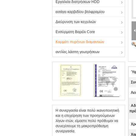
Εργαλεία διατρήσεων HDD
εισάγει καρβιδίου βολφραμίου
Διεύρυνση των κοχυλιών
Ενσύρματη Βαρέλι Core
Κομμάτι πυρήνων διαμαντιών
αντλίες λάσπη γεωτρήσεων
Ύφ
Συ
Λε
Αδ
Η συνεργασία είναι πολύ ικανοποιητική
πρό
και η επιχείρηση των προηγούμενων
λίγων ετών, είμαστε πολύ πρόθυμοι να
Χρ
συνεχίσουμε τη μακροπρόθεσμη
συνεργασία.
Χα