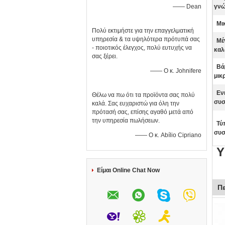
—— Dean
γνώ
Μι
Πολύ εκτιμήστε για την επαγγελματική
υπηρεσία & τα υψηλότερα πρότυπά σας
Μέ
- ποιοτικός έλεγχος, πολύ ευτυχής να
καλ
σας ξέρει.
Βά
—— Ο κ. Johnifere
μικ
Εν
Θέλω να πω ότι τα προϊόντα σας πολύ
συσ
καλά. Σας ευχαριστώ για όλη την
πρότασή σας, επίσης αγαθό μετά από
την υπηρεσία πωλήσεων.
Τύ
συσ
—— Ο κ. Abílio Cipriano
Υ
Είμαι Online Chat Now
Π