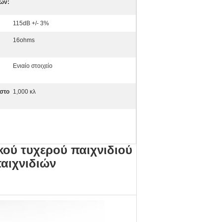
ων:
115dB +/- 3%
16ohms
Ενιαίο στοιχείο
ιστο
1,000 κλ
κού τυχερού παιχνιδιού
παιχνιδιών