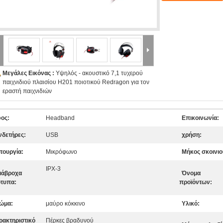
Μεγάλες Εικόνας :
Υψηλός - ακουστικό 7,1 τυχερού
παιχνιδιού πλαισίου H201 ποιοτικού Redragon για τον
εραστή παιχνιδιών
ος:
Headband
Επικοινωνία:
νδετήρες:
USB
χρήση:
ιτουργία:
Μικρόφωνο
Μήκος σκοινιο
IPX-3
ιάβροχα
Όνομα
τυπα:
προϊόντων:
ώμα:
μαύρο κόκκινο
Υλικό:
ρακτηριστικό
Πέρκες βραδυνού