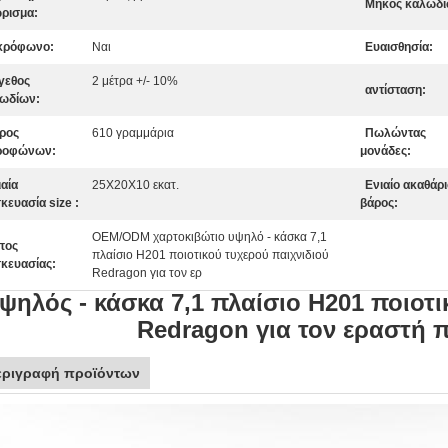
Μήκος καλωδί
ρισμα:
κρόφωνο:
Ναι
Ευαισθησία:
γεθος
2 μέτρα +/- 10%
αντίσταση:
ωδίων:
ρος
610 γραμμάρια
Πωλώντας
ροφώνων:
μονάδες:
ιαία
25X20X10 εκατ.
Ενιαίο ακαθάρ
κευασία size :
βάρος:
OEM/ODM χαρτοκιβώτιο υψηλό - κάσκα 7,1
πος
πλαίσιο H201 ποιοτικού τυχερού παιχνιδιού
κευασίας:
Redragon για τον ερ
ψηλός - κάσκα 7,1 πλαίσιο H201 ποιοτι
Redragon για τον εραστή 
εριγραφή προϊόντων