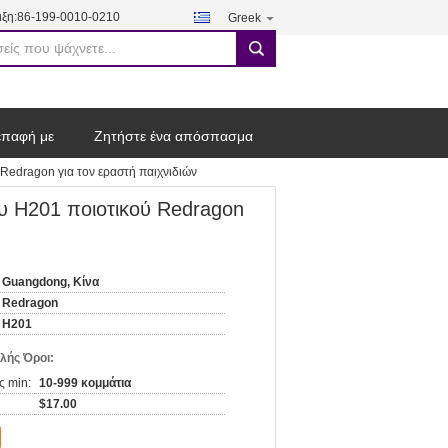
ξη:
86-199-0010-0210
Greek
search
επαφή με
Ζητήστε ένα απόσπασμα
 Redragon για τον εραστή παιχνιδιών
ου H201 ποιοτικού Redragon
Guangdong, Κίνα
Redragon
H201
λής Όροι:
ς min:
10-999 κομμάτια
$17.00