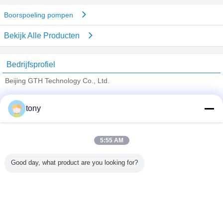
Boorspoeling pompen
Bekijk Alle Producten
Bedrijfsprofiel
Beijing GTH Technology Co., Ltd.
Verified Leveranciers
tony
Trust Seal
Verified Suplier
5:55 AM
Thuis
Good day, what product are you looking for?
Alle producten
Ongeveer ons
Contacteer ons