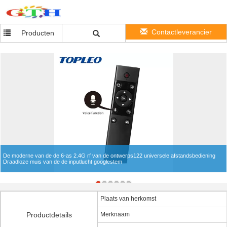
Contactleverancier
Producten
De moderne van de de 6-as 2.4G rf van de ontwerps122 universele afstandsbediening
Draadloze muis van de de inputlucht googlestem
Plaats van herkomst
Productdetails
Merknaam