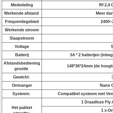
Mededeling
Rf 2,4
Werkende afstand
Meer dan
Frequentiegebied
2400~
Werkende stroom
Slaapstroom
Voltage
5
Batterij
3A * 2 batterijen (inbe
Afstandsbediening
148*36*24mm (de hoogte 
grootte
Gewicht:
Ontvanger
Nano 
Systeem:
Compatibel systeem met Vens
1 Draadloze Fly 
Het pakket
1 x-O