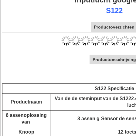
S122
Productoverzichten
Productomschrijving
S122 Specificatie
Van de de steminput van de S1222.
Productnaam
luc
6 assenoplossing
3 assen g-Sensor de sens
van
Knoop
12 toet