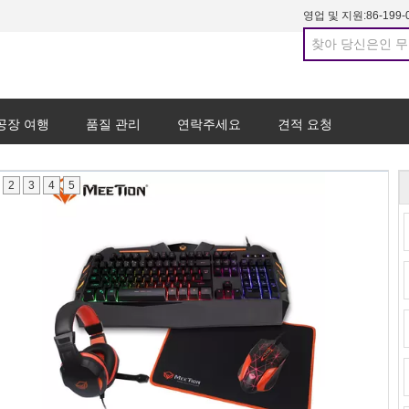
영업 및 지원:
86-199-
공장 여행
품질 관리
연락주세요
견적 요청
2
3
4
5