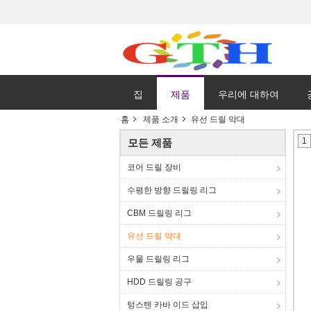
집
제품
우리에 대하여
홈
제품 소개
유선 드릴 막대
1
모든 제품
코어 드릴 장비
수평한 방향 드릴링 리그
CBM 드릴링 리그
유선 드릴 막대
우물 드릴링 리그
HDD 드릴링 공구
텅스텐 카바 이드 삽입