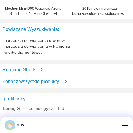
Meetion Mini4000 Wsparcie Azerty
2019 nowa najtańsza
Silm Thin 2.4g Mini Clavier Et
bezprzewodowa klawiatura myszy
Souris Sans Fil dla Smart Tv
bezprzewodowa mysz 2.4G
Combo
Powiązane Wyszukiwania:
narzędzia do wiercenia otworów
narzędzia do wiercenia w kamieniu
wiertło diamentowe;
Reaming Shells
Zobacz wszystkie produkty
profil firmy
Beijing GTH Technology Co., Ltd.
sprawdzonych dostawców
tony
Trust Seal
Verified Suplier