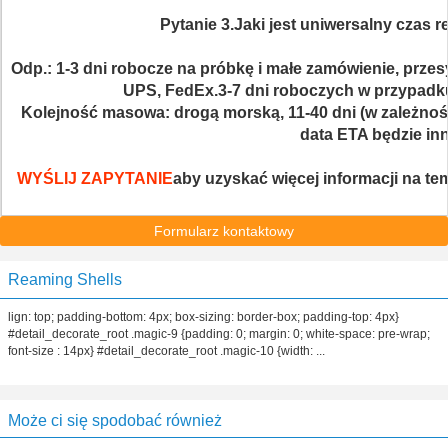
Pytanie 3.Jaki jest uniwersalny czas r
Odp.: 1-3 dni robocze na próbkę i małe zamówienie, prz
UPS, FedEx.3-7 dni roboczych w przypadk
Kolejność masowa: drogą morską, 11-40 dni (w zależnoś
data ETA będzie inn
WYŚLIJ ZAPYTANIE
aby uzyskać więcej informacji na tem
Formularz kontaktowy
Reaming Shells
lign: top; padding-bottom: 4px; box-sizing: border-box; padding-top: 4px}
#detail_decorate_root .magic-9 {padding: 0; margin: 0; white-space: pre-wrap;
font-size : 14px} #detail_decorate_root .magic-10 {width: ...
Może ci się spodobać również