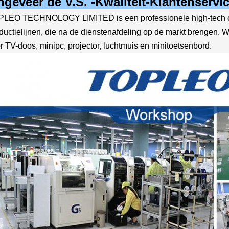
geveer de V.S. -Kwaliteit-Klantenservic
LEO TECHNOLOGY LIMITED is een professionele high-tech o
ductielijnen, die na de dienstenafdeling op de markt brengen.
r TV-doos, minipc, projector, luchtmuis en minitoetsenbord.