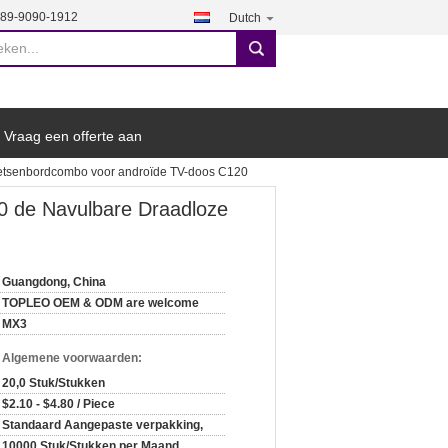
189-9090-1912
Dutch
search
Vraag een offerte aan
toetsenbordcombo voor androïde TV-doos C120
10 de Navulbare Draadloze
Guangdong, China
TOPLEO OEM & ODM are welcome
MX3
n Algemene voorwaarden:
20,0 Stuk/Stukken
$2.10 - $4.80 / Piece
Standaard Aangepaste verpakking,
10000 Stuk/Stukken per Maand