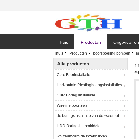
Huis
Producten
Ongeveer on
Thuis
Producten
boorspoeling pompen
m
Alle producten
m
e
Core Boorinstallatie
Horizontale Richtingboringsinstallaties
CBM Boringsinstallatie
Wireline boor staaf
de boringsinstallatie van de waterput
HDD-Boringshulpmiddelen
wolfraamcarbide inzetstukken