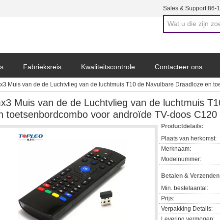
Sales & Support:
86-
s
Fabrieksreis
Kwaliteitscontrole
Contacteer ons
x3 Muis van de de Luchtvlieg van de luchtmuis T10 de Navulbare Draadloze en 
x3 Muis van de de Luchtvlieg van de luchtmuis T
n toetsenbordcombo voor androïde TV-doos C120
Productdetails:
Plaats van herkomst:
Merknaam:
Modelnummer:
Betalen & Verzende
Min. bestelaantal:
Prijs:
Verpakking Details:
Levering vermogen: