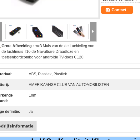
Contact
Grote Afbeelding :
mx3 Muis van de de Luchtvlieg van
de luchtmuis T10 de Navulbare Draadloze en
toetsenbordcombo voor androïde TV-doos C120
teriaal:
ABS, Plastiek, Plastiek
terij:
AMERIKAANSE CLUB VAN AUTOMOBILISTEN
rkende
10m
tand:
e definitie:
Ja
drijfsinformatie