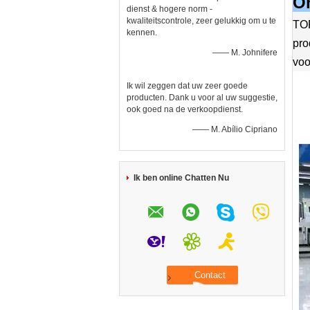
On
dienst & hogere norm -
kwaliteitscontrole, zeer gelukkig om u te
TOP
kennen.
pro
—— M. Johnifere
voo
Ik wil zeggen dat uw zeer goede
producten. Dank u voor al uw suggestie,
ook goed na de verkoopdienst.
—— M. Abílio Cipriano
Ik ben online Chatten Nu