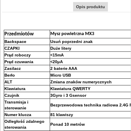
Opis produktu
Przedmiotów
Mysz powietrzna MX3
Backspace
Usuń poprzedni znak
CZAPKI
Duże litery
Prąd roboczy
<15mA
Prąd czuwania
<20μA
Zasilacz
2 baterie AAA
Berło
Micro USB
ALT
Zmiana znaków numerycznych
Klawiatura
Klawiatura QWERTY
Czujnik
3Gyro i 3 Gsensor
Transmisja i
Bezprzewodowa technika radiowa 2.4G 
sterowanie
Numer klucza
81 klawiszy
Odległość zdalnego
Ponad 10 metrów
sterowania