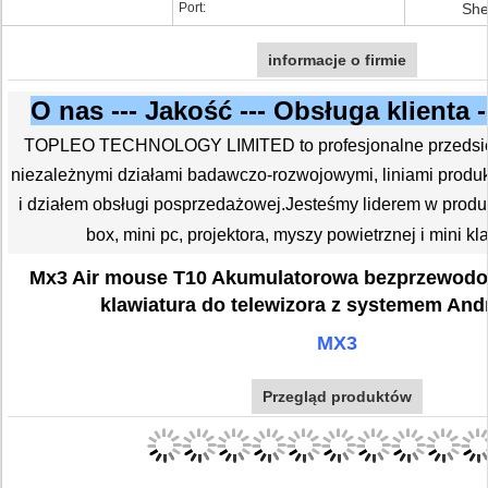
Port:
She
informacje o firmie
O nas --- Jakość --- Obsługa klienta 
TOPLEO TECHNOLOGY LIMITED to profesjonalne przedsięb
niezależnymi działami badawczo-rozwojowymi, liniami produ
i działem obsługi posprzedażowej.Jesteśmy liderem w produ
box, mini pc, projektora, myszy powietrznej i mini kl
Mx3 Air mouse T10 Akumulatorowa bezprzewodow
klawiatura do telewizora z systemem And
MX3
Przegląd produktów