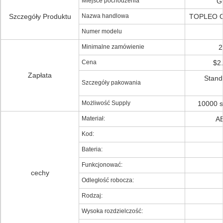
Miejsce pochodzenia
G
Szczegóły Produktu
Nazwa handlowa
TOPLEO O
Numer modelu
Minimalne zamówienie
2
Cena
$2.
Zapłata
Stand
Szczegóły pakowania
Możliwość Supply
10000 s
Materiał:
AB
Kod:
Bateria:
Funkcjonować:
cechy
Odległość robocza:
Rodzaj:
Wysoka rozdzielczość: