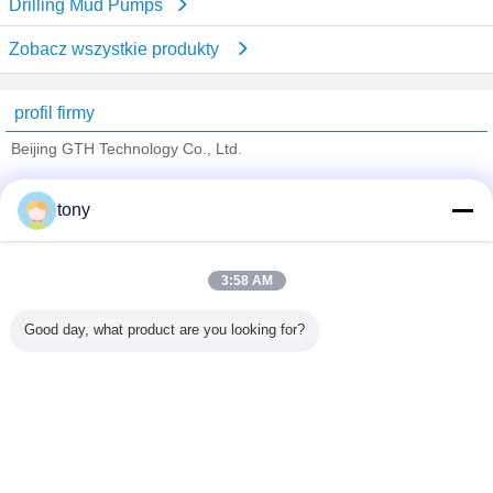
Drilling Mud Pumps
Zobacz wszystkie produkty
profil firmy
Beijing GTH Technology Co., Ltd.
sprawdzonych dostawców
tony
Trust Seal
Verified Suplier
3:58 AM
Dom
Good day, what product are you looking for?
Wszystkie produkty
O nas
Skontaktuj się z nami
Poprosić o wycenę