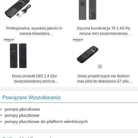
Profesjonalna, wysokiej jakości 6-
Zręczna konstrukcja T6 2.4G Fly
osiowa klawiatura
mouse mini bezprzewodowa
somatosensoryczna X6 Wireless
klawiatura airmouse z touchpadem
Fly Air Mouse 2,4 GHz
Nowy produkt G65 2,4 Ghz
Nowy projekt supre me fashion
bezprzewodowy pilot na
max pilot do telewizora G7 pilot
podczerwień do sterowania
zdalnego sterowania Nadaje się
telewizorem z klawiaturą i myszą
do systemów Android, Windows,
Powiązane Wyszukiwania:
Mac, Linux
pompa płuczkowa
pompy płuczkowe
pompy płuczkowe do platform wiertniczych