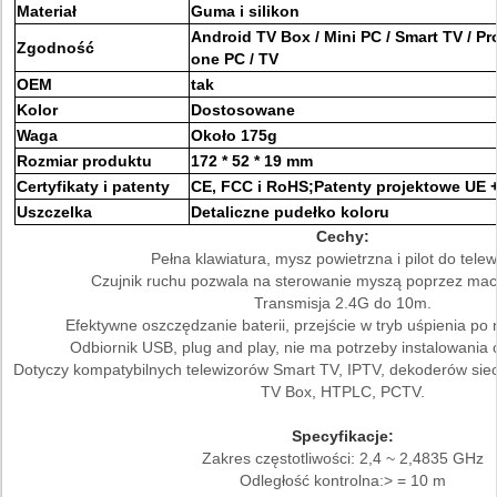
Materiał
Guma i silikon
Android TV Box / Mini PC / Smart TV / Pro
Zgodność
one PC / TV
OEM
tak
Kolor
Dostosowane
Waga
Około 175g
Rozmiar produktu
172 * 52 * 19 mm
Certyfikaty i patenty
CE, FCC i RoHS;Patenty projektowe UE 
Uszczelka
Detaliczne pudełko koloru
Cechy:
Pełna klawiatura, mysz powietrzna i pilot do telew
Czujnik ruchu pozwala na sterowanie myszą poprzez mac
Transmisja 2.4G do 10m.
Efektywne oszczędzanie baterii, przejście w tryb uśpienia po 
Odbiornik USB, plug and play, nie ma potrzeby instalowani
Dotyczy kompatybilnych telewizorów Smart TV, IPTV, dekoderów siec
TV Box, HTPLC, PCTV.
Specyfikacje:
Zakres częstotliwości: 2,4 ~ 2,4835 GHz
Odległość kontrolna:> = 10 m